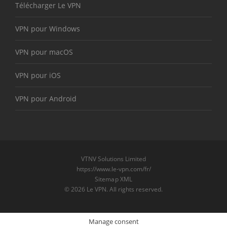
Télécharger Le VPN
VPN pour Windows
VPN pour macOS
VPN pour iOS
VPN pour Android
VTNV Solutions Limited
https://www.le-vpn.com/fr/
Sitemap XML
© 2026 Le VPN. All rights reserved.
Manage consent