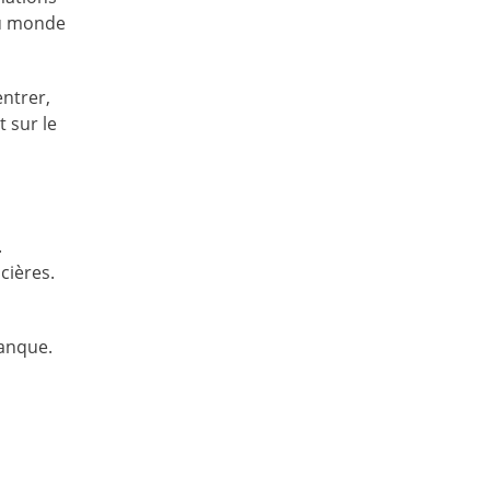
 au monde
ntrer,
t sur le
.
cières.
banque.