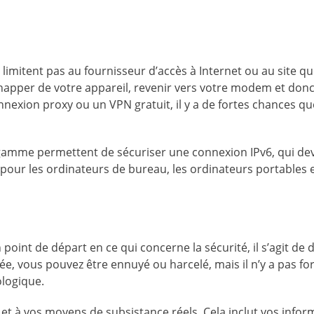
 limitent pas au fournisseur d’accès à Internet ou au site q
happer de votre appareil, revenir vers votre modem et donc
onnexion proxy ou un VPN gratuit, il y a de fortes chances q
e gamme permettent de sécuriser une connexion IPv6, qui de
our les ordinateurs de bureau, les ordinateurs portables e
 point de départ en ce qui concerne la sécurité, il s’agit de 
quée, vous pouvez être ennuyé ou harcelé, mais il n’y a pas f
ologique.
ie et à vos moyens de subsistance réels. Cela inclut vos info