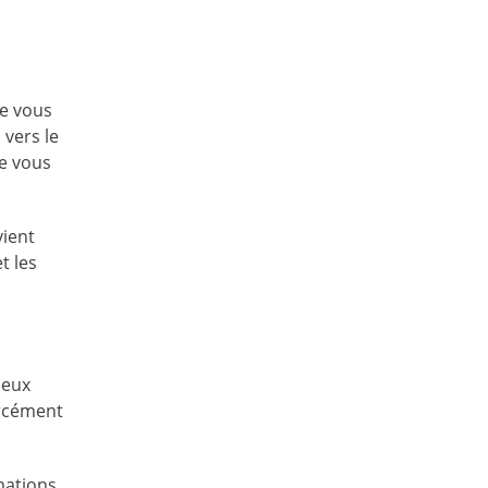
ue vous
 vers le
ue vous
vient
t les
deux
orcément
rmations