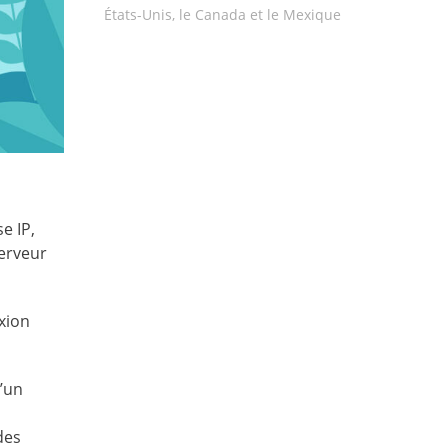
États-Unis, le Canada et le Mexique
e IP,
serveur
exion
u’un
des