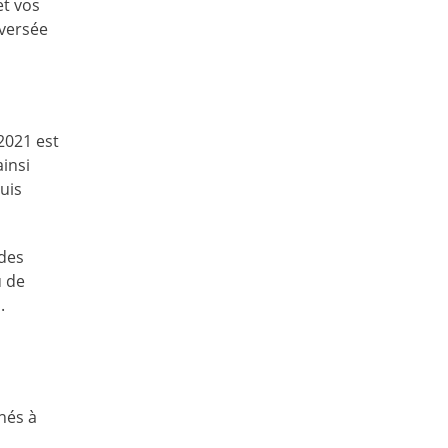
et vos
 versée
2021 est
ainsi
uis
 des
u de
.
nés à