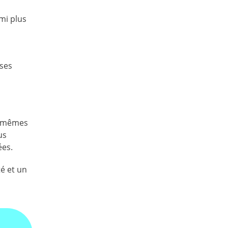
mi plus
oses
es mêmes
us
ées.
é et un