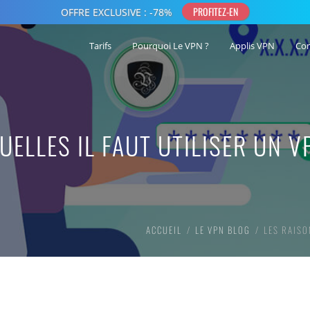
Tarifs
Pourquoi Le VPN ?
Applis VPN
Co
UELLES IL FAUT UTILISER UN V
ACCUEIL
LE VPN BLOG
LES RAISO