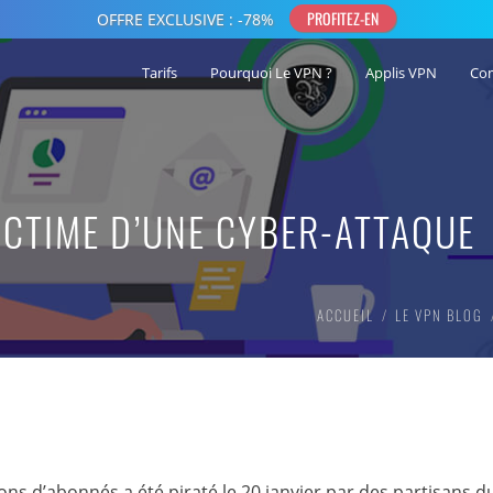
Tarifs
Pourquoi Le VPN ?
Applis VPN
Co
ICTIME D’UNE CYBER-ATTAQUE
ACCUEIL
LE VPN BLOG
ns d’abonnés a été piraté le 20 janvier par des partisans d