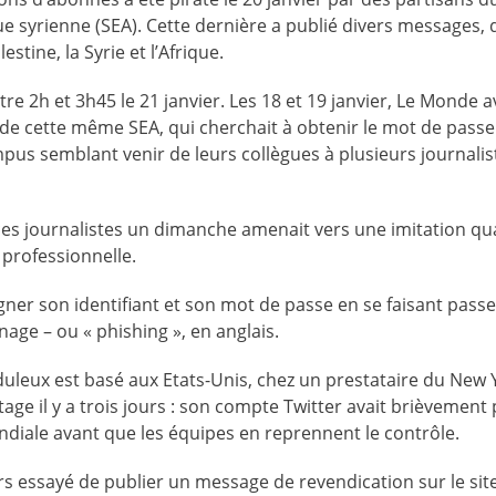
e syrienne (SEA). Cette dernière a publié divers messages, 
estine, la Syrie et l’Afrique.
e 2h et 3h45 le 21 janvier. Les 18 et 19 janvier, Le Monde a
de cette même SEA, qui cherchait à obtenir le mot de passe
us semblant venir de leurs collègues à plusieurs journalist
à ces journalistes un dimanche amenait vers une imitation qu
 professionnelle.
igner son identifiant et son mot de passe en se faisant pass
e – ou « phishing », en anglais.
auduleux est basé aux Etats-Unis, chez un prestataire du New 
age il y a trois jours : son compte Twitter avait brièvement 
iale avant que les équipes en reprennent le contrôle.
ors essayé de publier un message de revendication sur le si