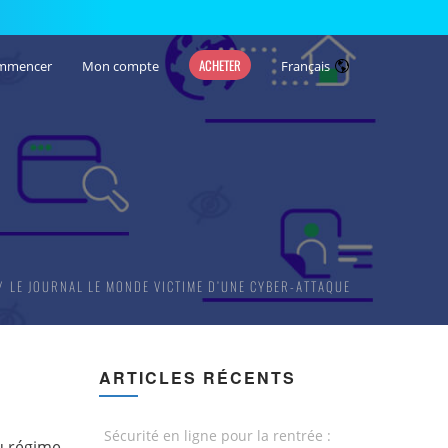
ACHETER
mmencer
Mon compte
Français
LE JOURNAL LE MONDE VICTIME D’UNE CYBER-ATTAQUE
ARTICLES RÉCENTS
Sécurité en ligne pour la rentrée :
u régime