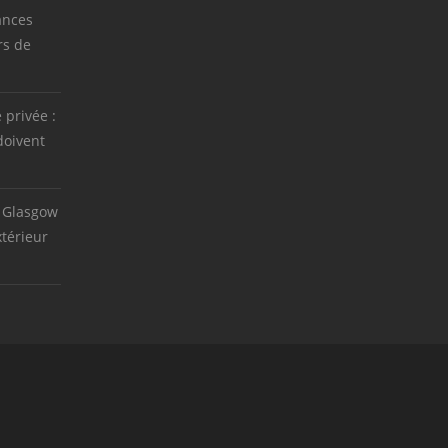
ances
rs de
e privée :
doivent
 Glasgow
térieur