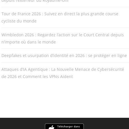
depuis l’extérieur du Royaume-Uni
Tour de France 2026 : Suivez en direct la plus grande course
cycliste du monde
Wimbledon 2026 : Regardez l’action sur le Court Central depuis
n’importe où dans le monde
Deepfakes et usurpation d’identité en 2026 : se protéger en ligne
Attaques d’IA Agentique : La Nouvelle Menace de Cybersécurité
de 2026 et Comment les VPNs Aident