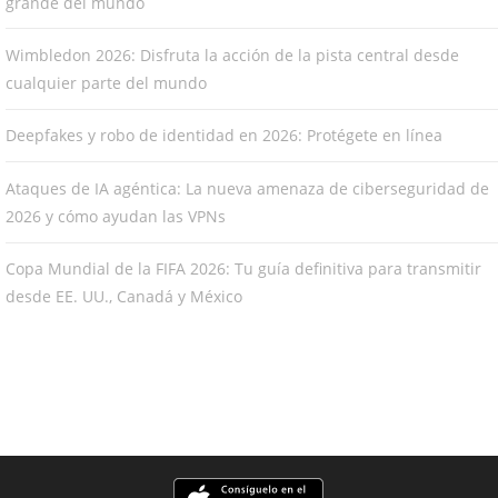
grande del mundo
Wimbledon 2026: Disfruta la acción de la pista central desde
cualquier parte del mundo
Deepfakes y robo de identidad en 2026: Protégete en línea
Ataques de IA agéntica: La nueva amenaza de ciberseguridad de
2026 y cómo ayudan las VPNs
Copa Mundial de la FIFA 2026: Tu guía definitiva para transmitir
desde EE. UU., Canadá y México