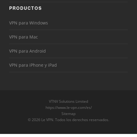
PRODUCTOS
VPN para Windows
VPN para Mac
VPN para Android
VPN para iPhone y iPad
VTNV Solutions Limited
https://www.le-vpn.com/es/
Sitemap
© 2026 Le VPN. Todos los derechos reservados.