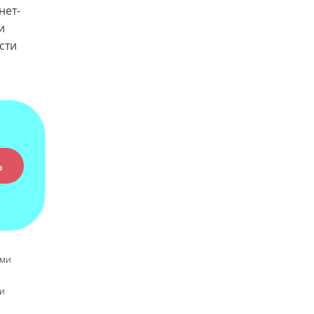
нет-
и
сти
Ь
АМИ
ТИ