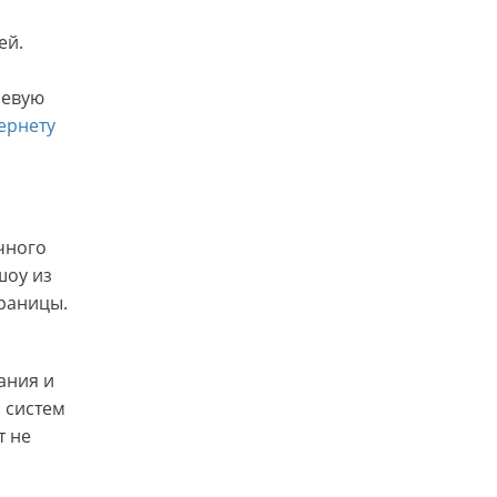
ей.
чевую
ернету
чного
шоу из
границы.
ания и
 систем
т не