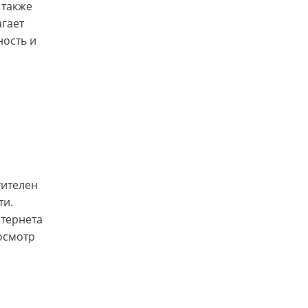
 также
гает
ность и
тителен
ти.
нтернета
осмотр