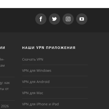
ИИ
НАШИ VPN ПРИЛОЖЕНИЯ
йн-
Скачать VPN
там
VPN для Windows
VPN для Android
у: как
ты от
VPN для Mac
VPN для iPhone и iPad
 2026