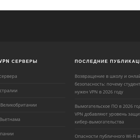
VPN СЕРВЕРЫ
ПОСЛЕДНИЕ ПУБЛИКАЦ
 сервера
Возвращение в школу и онла
безопасность: почему студен
встралии
нужен VPN в 2026 году
в Великобритании
Вымогательское ПО в 2026 год
VPN добавляют уровень защи
 Вьетнама
кибер-вымогательства
спании
Опасности публичного Wi-Fi в