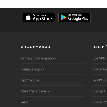
ИНФОРМАЦИЯ
НАШИ 
Купить VPN подписку
Все VPN
Наша история
VPN в А
Протоколы
Le VPN 
Связаться с нами
VPN для
Блог
VPN в И