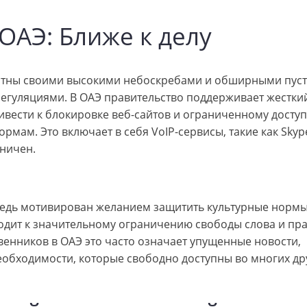
АЭ: Ближе к делу
стны своими высокими небоскребами и обширными пус
регуляциями. В ОАЭ правительство поддерживает жестки
ивести к блокировке веб-сайтов и ограниченному доступ
ам. Это включает в себя VoIP-сервисы, такие как Skyp
аничен.
редь мотивирован желанием защитить культурные нормы
одит к значительному ограничению свободы слова и пра
венников в ОАЭ это часто означает упущенные новости,
еобходимости, которые свободно доступны во многих др