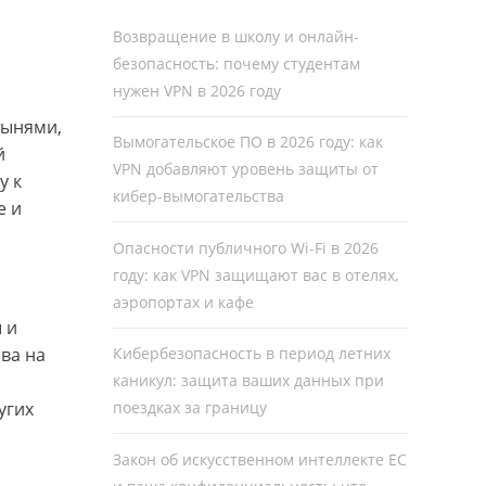
Возвращение в школу и онлайн-
безопасность: почему студентам
нужен VPN в 2026 году
тынями,
Вымогательское ПО в 2026 году: как
й
VPN добавляют уровень защиты от
у к
кибер-вымогательства
e и
Опасности публичного Wi-Fi в 2026
году: как VPN защищают вас в отелях,
аэропортах и кафе
 и
ва на
Кибербезопасность в период летних
каникул: защита ваших данных при
угих
поездках за границу
Закон об искусственном интеллекте ЕС