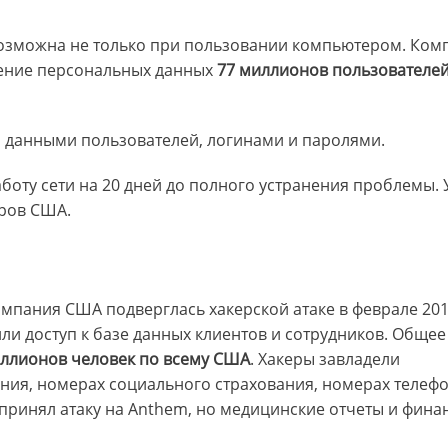
озможна не только при пользовании компьютером. Ком
ищение персональных данных
77 миллионов пользователе
и данными пользователей, логинами и паролями.
боту сети на 20 дней до полного устранения проблемы.
аров США.
мпания США подверглась хакерской атаке в феврале 201
и доступ к базе данных клиентов и сотрудников. Общее
иллионов человек по всему США
. Хакеры завладели
ения, номерах социального страхования, номерах телеф
дпринял атаку на Anthem, но медицинские отчеты и фина