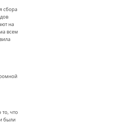
я сбора
одов
ают на
ма всем
авила
громной
то, что
ии были