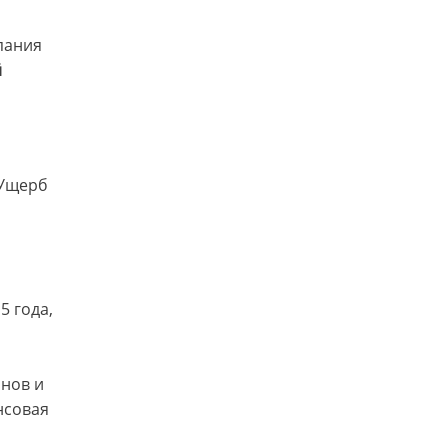
пания
й
 Ущерб
5 года,
онов и
нсовая