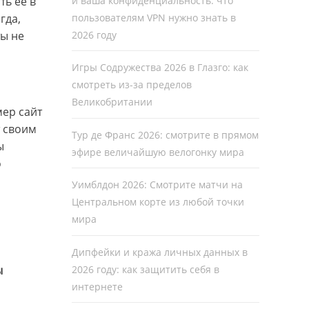
и ваша конфиденциальность: что
ь ее в
пользователям VPN нужно знать в
гда,
2026 году
ты не
Игры Содружества 2026 в Глазго: как
смотреть из-за пределов
Великобритании
мер сайт
т своим
Тур де Франс 2026: смотрите в прямом
ы
эфире величайшую велогонку мира
о
Уимблдон 2026: Смотрите матчи на
Центральном корте из любой точки
мира
Дипфейки и кража личных данных в
2026 году: как защитить себя в
ы
интернете