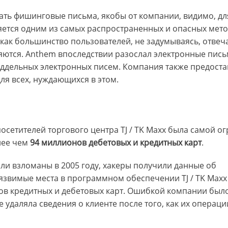
ать фишинговые письма, якобы от компании, видимо, дл
ется одним из самых распространенных и опасных мет
как большинство пользователей, не задумываясь, отвеч
яются. Anthem впоследствии разослал электронные пись
оддельных электронных писем. Компания также предост
ля всех, нуждающихся в этом.
сетителей торгового центра TJ / TK Maxx была самой о
лее чем
94 миллионов дебетовых и кредитных карт
.
и взломаны в 2005 году, хакеры получили данные об
Уязвимые места в программном обеспечении TJ / TK Maxx
в кредитных и дебетовых карт. Ошибкой компании было 
 удаляла сведения о клиенте после того, как их операц