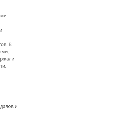
ыми
и
ов. В
ями,
ержали
ти,
далов и