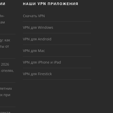
ИИ
НАШИ VPN ПРИЛОЖЕНИЯ
йн-
Скачать VPN
там
VPN для Windows
VPN для Android
у: как
ты от
VPN для Mac
VPN для iPhone и iPad
 2026
 отелях,
VPN для Firestick
 летних
ых при
ллекте