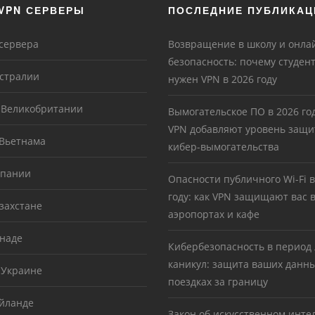
VPN СЕРВЕРЫ
ПОСЛЕДНИЕ ПУБЛИКАЦ
 сервера
Возвращение в школу и онла
безопасность: почему студен
встралии
нужен VPN в 2026 году
в Великобритании
Вымогательское ПО в 2026 год
VPN добавляют уровень защи
 Вьетнама
кибер-вымогательства
спании
Опасности публичного Wi-Fi в
году: как VPN защищают вас в
захстане
аэропортах и кафе
анаде
Кибербезопасность в период
каникул: защита ваших данн
 Украине
поездках за границу
айланде
Закон об искусственном инте