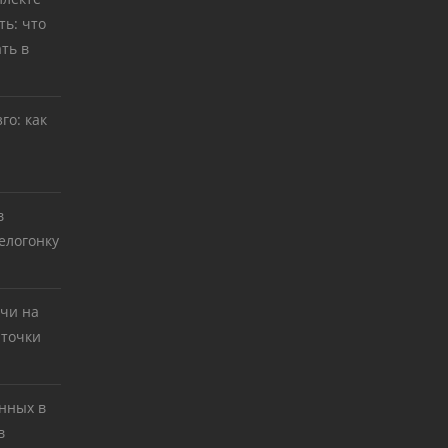
ь: что
ть в
го: как
в
елогонку
тчи на
 точки
нных в
в