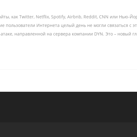
ы, как Twitter, Netflix, Spotify, Airbnb, Reddit, CNN или Нью-Й
е пользователи Интернета целый день не могли связаться с эт
-атаке, направленной на сервера компании DYN. Это – новый 