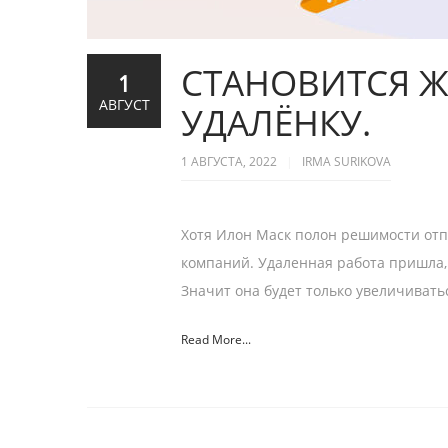
СТАНОВИТСЯ Ж
1
АВГУСТ
УДАЛЁНКУ.
1 АВГУСТА, 2022
IRMA SURIKOVA
Хотя Илон Маск полон решимости отпр
компаний. Удаленная работа пришла, 
Значит она будет только увеличиватьс
Read More...