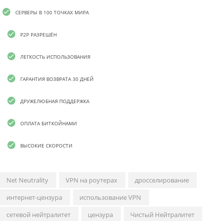
СЕРВЕРЫ В 100 ТОЧКАХ МИРА
P2P РАЗРЕШЁН
ЛЕГКОСТЬ ИСПОЛЬЗОВАНИЯ
ГАРАНТИЯ ВОЗВРАТА 30 ДНЕЙ
ДРУЖЕЛЮБНАЯ ПОДДЕРЖКА
ОПЛАТА БИТКОЙНАМИ
ВЫСОКИЕ СКОРОСТИ
Net Neutrality
VPN на роутерах
дросселирование
интернет-цензура
использование VPN
сетевой нейтралитет
цензура
Чистый Нейтралитет