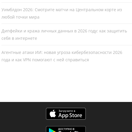
Уимблдон 2026: Смотрите матчи на Центральном корте из
любой точки мира
Дипфейки и кража личных данных в 2026 году: как защитить
себя в интернете
Агентные атаки ИИ: новая угроза кибербезопасности 2026
года и как VPN помогают с ней справиться