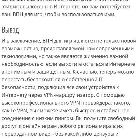
этих игр выложены в Интернете, но вам потребуется
ваш ВПН для игр, чтобы воспользоваться ими.
Вывод
И в заключение, ВПН для игр является не только новой
возможностью, предоставляемой нам современными
технологиями, но также является жизненно важной
необходимостью, если вы хотите остаться в Интернете
анонимным и защищенным. К счастью, теперь можно
перестать беспокоиться о собственной IT-
безопасности, подключив все свои устройства к
Интернету через VPN-маршрутизатор. С помощью
высокопрофессионального VPN провайдера, такого,
как Le VPN, вы сможете иметь быстрое и стабильное
соединение с низким пингом. Вы получите свободный
доступ к онлайн играм любого региона мира в их
первозданном виде – без какой либо цензуры и