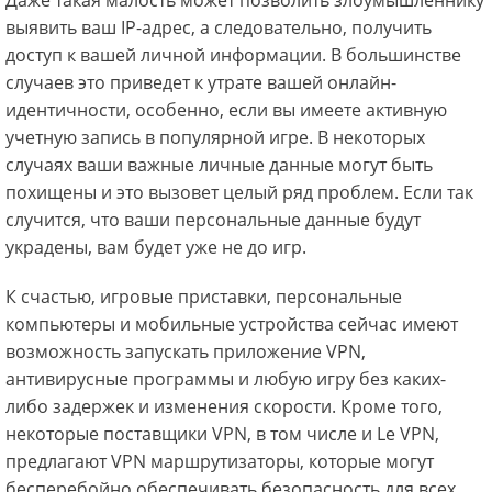
Даже такая малость может позволить злоумышленнику
выявить ваш IP-адрес, а следовательно, получить
доступ к вашей личной информации. В большинстве
случаев это приведет к утрате вашей онлайн-
идентичности, особенно, если вы имеете активную
учетную запись в популярной игре. В некоторых
случаях ваши важные личные данные могут быть
похищены и это вызовет целый ряд проблем. Если так
случится, что ваши персональные данные будут
украдены, вам будет уже не до игр.
К счастью, игровые приставки, персональные
компьютеры и мобильные устройства сейчас имеют
возможность запускать приложение VPN,
антивирусные программы и любую игру без каких-
либо задержек и изменения скорости. Кроме того,
некоторые поставщики VPN, в том числе и Le VPN,
предлагают VPN маршрутизаторы, которые могут
бесперебойно обеспечивать безопасность для всех