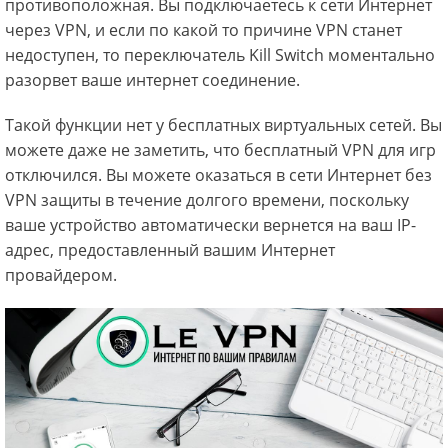
противоположная. Вы подключаетесь к сети Интернет
через VPN, и если по какой то причине VPN станет
недоступен, то переключатель Kill Switch моментально
разорвет ваше интернет соединение.
Такой функции нет у бесплатных виртуальных сетей. Вы
можете даже не заметить, что бесплатный VPN для игр
отключился. Вы можете оказаться в сети Интернет без
VPN защиты в течение долгого времени, поскольку
ваше устройство автоматически вернется на ваш IP-
адрес, предоставленный вашим Интернет
провайдером.