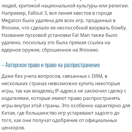
людей, критикой национальной культуры или религии.
Например, Fallout 3, вся линия квестов в городе
Megaton была удалена для всех игр, проданных в
Японии, что сделало ее неспособной взорвать бомбу.
Название пусковой установки Fat Man также было
удалено, поскольку это была прямая ссылка на
ядерное оружие, сброшенное на Японию.
– Авторское право и право на распространение
Даже без учета вопросов, связанных с DRM, в
нескольких странах невозможно купить некоторые
игры, так как владелец IP-адреса не заключил сделку с
издателями, которые имеют право распространять
игры внутри этой страны. Это особенно характерно для
Китая, где большинство игр устаревают задолго до
того, как они получат одобрение от официальных
цензоров.