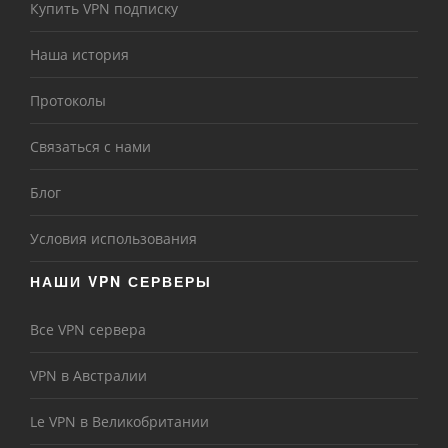
Купить VPN подписку
Наша история
Протоколы
Связаться с нами
Блог
Условия использования
НАШИ VPN СЕРВЕРЫ
Все VPN сервера
VPN в Австралии
Le VPN в Великобритании