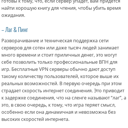
готовы к тому, что, если сервер упадет, вам придется
найти хорошую книгу для чтения, чтобы убить время
ожидания.
– Лаг & Пинг
Разворачивание и техническая поддержка сети
серверов для сотен или даже тысяч людей занимает
много времени и стоит приличных денег, это могут
себе позволить только профессиональные ВПН для
игр. Бесплатные VPN серверы обычно дают доступ
такому количеству пользователей, которое выше их
реальных возможностей. В первую очередь при этом
страдает скорость интернет соединения. Это приводит
к задержке соединения, что на сленге называют “лаг”, а
это, в свою очередь, к тому, что игра теряет смысл,
особенно если она динамичная и невозможна без
высоких скоростей интернета.