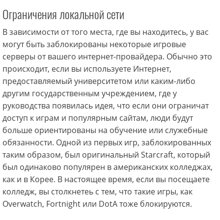
Ограничения локальной сети
В зависимости от того места, где вы находитесь, у вас
могут быть заблокированы некоторые игровые
серверы от вашего интернет-провайдера. Обычно это
происходит, если вы используете Интернет,
предоставляемый университетом или каким-либо
другим государственным учреждением, где у
руководства появилась идея, что если они ограничат
доступ к играм и популярным сайтам, люди будут
больше ориентированы на обучение или служебные
обязанности. Одной из первых игр, заблокированных
таким образом, был оригинальный Starcraft, который
был одинаково популярен в американских колледжах,
как и в Корее. В настоящее время, если вы посещаете
колледж, вы столкнетеь с тем, что такие игры, как
Overwatch, Fortnight или DotA тоже блокируются.