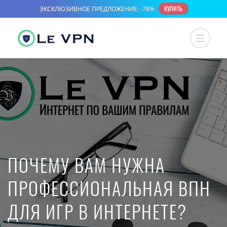
ПОЧЕМУ ВАМ НУЖНА
ПРОФЕССИОНАЛЬНАЯ ВПН
ДЛЯ ИГР В ИНТЕРНЕТЕ?