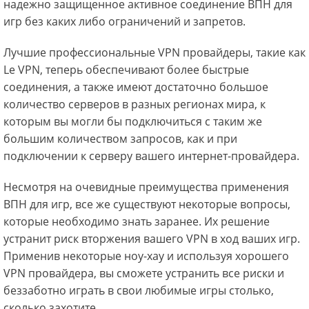
надежно защищенное активное соединение ВПН для
игр без каких либо ограничений и запретов.
Лучшие профессиональные VPN провайдеры, такие как
Le VPN, теперь обеспечивают более быстрые
соединения, а также имеют достаточно большое
количество серверов в разных регионах мира, к
которым вы могли бы подключиться с таким же
большим количеством запросов, как и при
подключении к серверу вашего интернет-провайдера.
Несмотря на очевидные преимущества применения
ВПН для игр, все же существуют некоторые вопросы,
которые необходимо знать заранее. Их решение
устранит риск вторжения вашего VPN в ход ваших игр.
Применив некоторые ноу-хау и используя хорошего
VPN провайдера, вы сможете устранить все риски и
беззаботно играть в свои любимые игры столько,
сколько захотите.