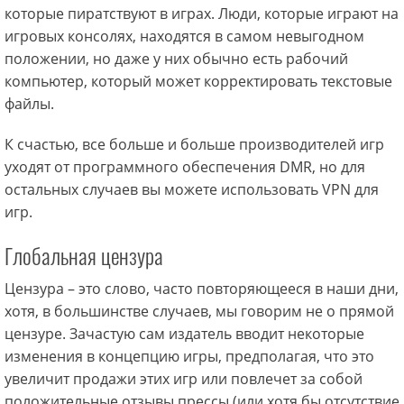
которые пиратствуют в играх. Люди, которые играют на
игровых консолях, находятся в самом невыгодном
положении, но даже у них обычно есть рабочий
компьютер, который может корректировать текстовые
файлы.
К счастью, все больше и больше производителей игр
уходят от программного обеспечения DMR, но для
остальных случаев вы можете использовать VPN для
игр.
Глобальная цензура
Цензура – это слово, часто повторяющееся в наши дни,
хотя, в большинстве случаев, мы говорим не о прямой
цензуре. Зачастую сам издатель вводит некоторые
изменения в концепцию игры, предполагая, что это
увеличит продажи этих игр или повлечет за собой
положительные отзывы прессы (или хотя бы отсутствие