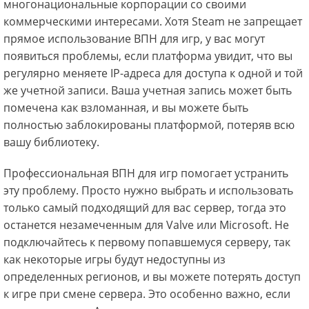
многонациональные корпорации со своими
коммерческими интересами. Хотя Steam не запрещает
прямое использование ВПН для игр, у вас могут
появиться проблемы, если платформа увидит, что вы
регулярно меняете IP-адреса для доступа к одной и той
же учетной записи. Ваша учетная запись может быть
помечена как взломанная, и вы можете быть
полностью заблокированы платформой, потеряв всю
вашу библиотеку.
Профессиональная ВПН для игр помогает устранить
эту проблему. Просто нужно выбрать и использовать
только самый подходящий для вас сервер, тогда это
останется незамеченным для Valve или Microsoft. Не
подключайтесь к первому попавшемуся серверу, так
как некоторые игры будут недоступны из
определенных регионов, и вы можете потерять доступ
к игре при смене сервера. Это особенно важно, если