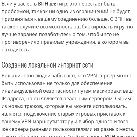
Если у вас есть ВПН для игр, это перестает быть
проблемой, так как ни одно из ограничений не будет
применяться к вашему соединению больше. С ВПН вы
также получите возможность разблокировать игру, но
лучше заранее позаботьтесь о том, чтобы это не
противоречило правилам учреждения, в котором вы
находитесь.
Создание локальной интернет сети
Большинство людей забывают, что VPN-сервер может
быть использован не только для обеспечения
индивидуальной безопасности путем маскировки ваш
IP-адреса, но он является реальным сервером. Одним
из новых трюков, которые вы можете использовать,
является подключение старых игровых приставок к
вашему VPN-маршрутизатору и выбор одного и того
же сервера разными пользователями из разных места.
Таким образом, вы можете “найти” сервер ВПН для игр,