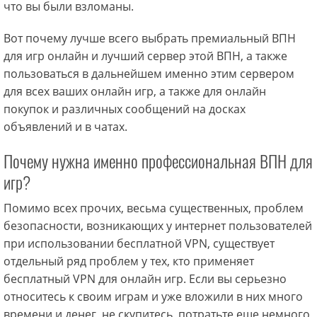
что вы были взломаны.
Вот почему лучше всего выбрать премиальный ВПН
для игр онлайн и лучший сервер этой ВПН, а также
пользоваться в дальнейшем именно этим сервером
для всех ваших онлайн игр, а также для онлайн
покупок и различных сообщений на досках
объявлений и в чатах.
Почему нужна именно профессиональная ВПН для
игр?
Помимо всех прочих, весьма существенных, проблем
безопасности, возникающих у интернет пользователей
при использовании бесплатной VPN, существует
отдельный ряд проблем у тех, кто применяет
бесплатный VPN для онлайн игр. Если вы серьезно
относитесь к своим играм и уже вложили в них много
времени и денег, не скупитесь, потратьте еще немного