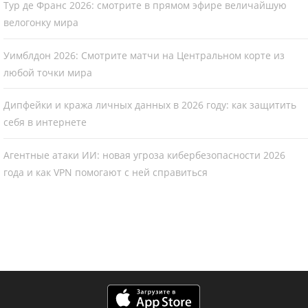
Тур де Франс 2026: смотрите в прямом эфире величайшую
велогонку мира
Уимблдон 2026: Смотрите матчи на Центральном корте из
любой точки мира
Дипфейки и кража личных данных в 2026 году: как защитить
себя в интернете
Агентные атаки ИИ: новая угроза кибербезопасности 2026
года и как VPN помогают с ней справиться