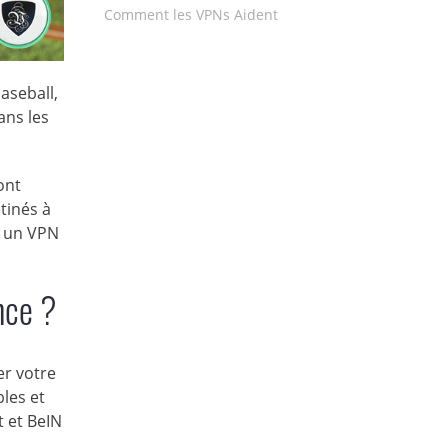
Comment les VPNs Aident
baseball,
ans les
ont
stinés à
er un VPN
nce ?
er votre
les et
 et BeIN