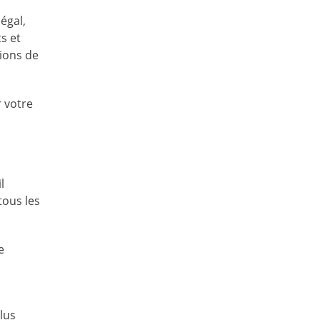
égal,
s et
tions de
r votre
l
tous les
e
lus