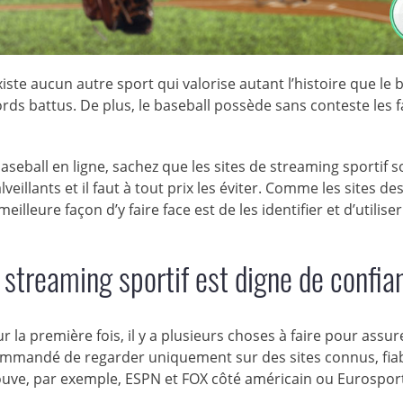
iste aucun autre sport qui valorise autant l’histoire que le 
rds battus. De plus, le baseball possède sans conteste les f
aseball en ligne, sachez que les sites de streaming sportif s
eillants et il faut à tout prix les éviter. Comme les sites de
eilleure façon d’y faire face est de les identifier et d’utilis
 streaming sportif est digne de confia
r la première fois, il y a plusieurs choses à faire pour assur
ecommandé de regarder uniquement sur des sites connus, fiab
uve, par exemple, ESPN et FOX côté américain ou Eurosport