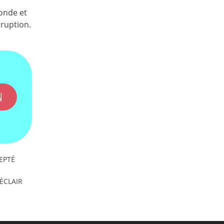
onde et
rruption.
N
EPTÉ
'ÉCLAIR