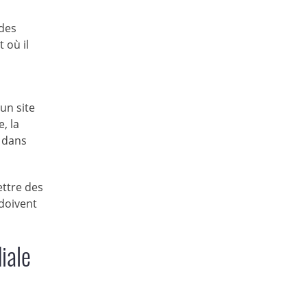
 des
 où il
un site
, la
 dans
ettre des
 doivent
iale