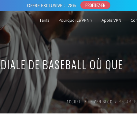
Tarifs
Pourquoi Le VPN ?
Applis VPN
Co
DIALE DE BASEBALL OÙ QUE
ACCUEIL
LE VPN BLOG
REGARDER