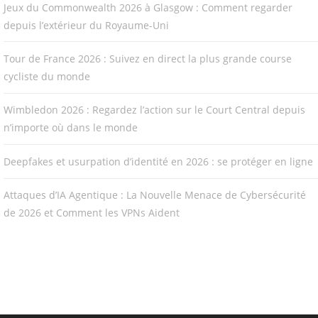
Jeux du Commonwealth 2026 à Glasgow : Comment regarder
depuis l’extérieur du Royaume-Uni
Tour de France 2026 : Suivez en direct la plus grande course
cycliste du monde
Wimbledon 2026 : Regardez l’action sur le Court Central depuis
n’importe où dans le monde
Deepfakes et usurpation d’identité en 2026 : se protéger en ligne
Attaques d’IA Agentique : La Nouvelle Menace de Cybersécurité
de 2026 et Comment les VPNs Aident