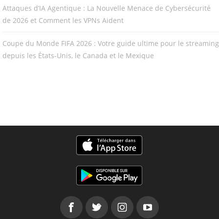
Attaques d’IA Agentique : La Nouvelle Menace de Cybersécurité
de 2026 et Comment les VPNs Aident
Coupe du Monde FIFA 2026 : Votre guide ultime pour le streaming
depuis les États-Unis, le Canada et le Mexique