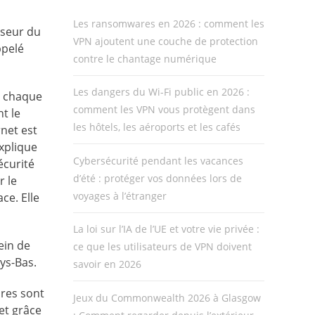
Les ransomwares en 2026 : comment les
iseur du
VPN ajoutent une couche de protection
ppelé
contre le chantage numérique
Les dangers du Wi-Fi public en 2026 :
e chaque
comment les VPN vous protègent dans
t le
les hôtels, les aéroports et les cafés
rnet est
explique
Cybersécurité pendant les vacances
écurité
d’été : protéger vos données lors de
r le
voyages à l’étranger
ce. Elle
La loi sur l’IA de l’UE et votre vie privée :
ein de
ce que les utilisateurs de VPN doivent
ys-Bas.
savoir en 2026
ires sont
Jeux du Commonwealth 2026 à Glasgow
et grâce