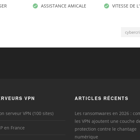
ISER
ASSISTANCE AMICALE
VITESSE DE L
cybercri
ERVEURS VPN
ARTICLES RÉCENTS
on serveur VPN (100 sites)
Les ransomwares en 2026 : c
les VPN ajoutent une couche d
IP en France
protection contre le chantage
numérique