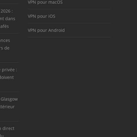
VPN pour macOS
 2026 :
VPN pour iOS
nt dans
cafés
VPN pour Android
ances
rs de
e privée :
doivent
 Glasgow
térieur
 direct
du