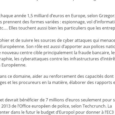
chaque année 1,5 milliard d’euros en Europe, selon Grzegor
es prennent des formes variées : espionnage, vol d’informat
tc…. Elles touchent aussi bien les particuliers que les entrep
phier et de suivre les sources de cyber attaques qui menac
 Européenne. Son rôle est aussi d’apporter aux polices nati
e nouveau centre cible principalement la fraude bancaire, le
phie, les cyberattaques contre les infrastructures d’intérêt
on Européenne.
D dans ce domaine, aider au renforcement des capacités dont
uges et les procureurs en la matière, élaborer des rapports 
 et devrait bénéficier de 7 millions d’euros seulement pour 
 2013 de l’Office européen de police, selon Techcrunch. La
er dans le futur le budget d’Europol pour donner à l’EC3 