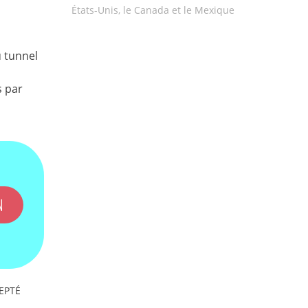
États-Unis, le Canada et le Mexique
u tunnel
s par
N
EPTÉ