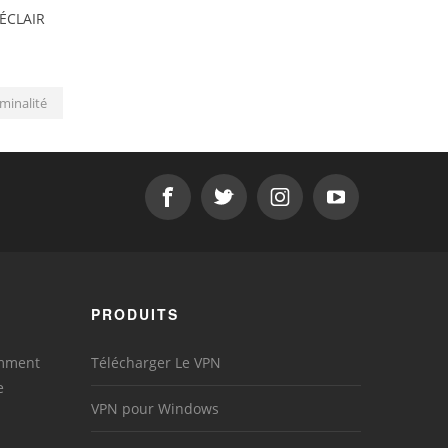
'ÉCLAIR
minalité
PRODUITS
omment
Télécharger Le VPN
e
VPN pour Windows