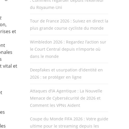
: Comment regarder depuis l’extérieur
du Royaume-Uni
z
Tour de France 2026 : Suivez en direct la
ion,
plus grande course cycliste du monde
rises et
Wimbledon 2026 : Regardez l’action sur
ent
le Court Central depuis n’importe où
onales
dans le monde
s
 vital et
Deepfakes et usurpation d’identité en
2026 : se protéger en ligne
Attaques d’IA Agentique : La Nouvelle
et
Menace de Cybersécurité de 2026 et
Comment les VPNs Aident
ses
Coupe du Monde FIFA 2026 : Votre guide
les
ultime pour le streaming depuis les