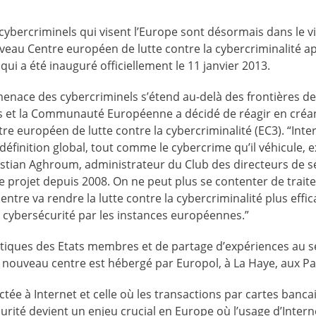
cybercriminels qui visent l’Europe sont désormais dans le v
veau Centre européen de lutte contre la cybercriminalité a
qui a été inauguré officiellement le 11 janvier 2013.
menace des cybercriminels s’étend au-delà des frontières d
s et la Communauté Européenne a décidé de réagir en créan
re européen de lutte contre la cybercriminalité (EC3). “Inte
définition global, tout comme le cybercrime qu’il véhicule, 
istian Aghroum, administrateur du Club des directeurs de s
ce projet depuis 2008. On ne peut plus se contenter de traite
entre va rendre la lutte contre la cybercriminalité plus effica
 cybersécurité par les instances européennes.”
olitiques des Etats membres et de partage d’expériences au s
 le nouveau centre est hébergé par Europol, à La Haye, aux Pa
tée à Internet et celle où les transactions par cartes banca
rité devient un enjeu crucial en Europe où l’usage d’Intern