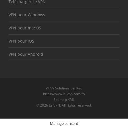
Télécharger Le VPN
VPN pour Windows
VPN pour macOS
VPN pour iOS
VPN pour Android
VTNV Solutions Limited
https://www.le-vpn.com/fr/
Sitemap XML
© 2026 Le VPN. All rights reserved.
Manage consent