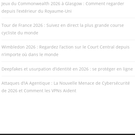
Jeux du Commonwealth 2026 à Glasgow : Comment regarder
depuis l’extérieur du Royaume-Uni
Tour de France 2026 : Suivez en direct la plus grande course
cycliste du monde
Wimbledon 2026 : Regardez l’action sur le Court Central depuis
n’importe où dans le monde
Deepfakes et usurpation d’identité en 2026 : se protéger en ligne
Attaques d’IA Agentique : La Nouvelle Menace de Cybersécurité
de 2026 et Comment les VPNs Aident