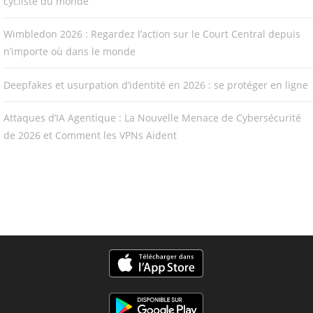
cycliste du monde
Wimbledon 2026 : Regardez l’action sur le Court Central depuis
n’importe où dans le monde
Deepfakes et usurpation d’identité en 2026 : se protéger en ligne
Attaques d’IA Agentique : La Nouvelle Menace de Cybersécurité
de 2026 et Comment les VPNs Aident