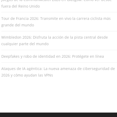
fuera del Reino Unido
Tour de Francia 2026: Transmite en vivo la carrera ciclista más
grande del mundo
Wimbledon 2026: Disfruta la acción de la pista central desde
cualquier parte del mundo
Deepfakes y robo de identidad en 2026: Protégete en línea
Ataques de IA agéntica: La nueva amenaza de ciberseguridad de
2026 y cómo ayudan las VPNs