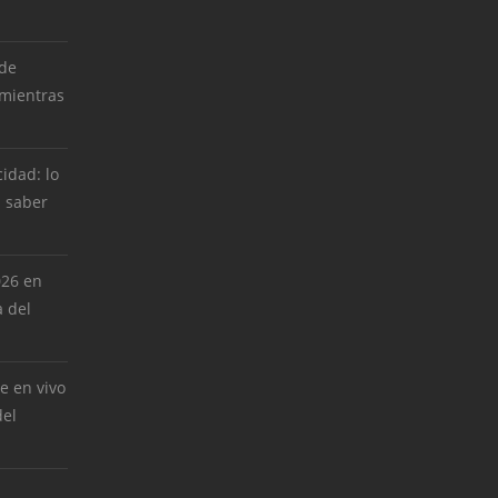
 de
 mientras
cidad: lo
 saber
026 en
 del
e en vivo
del