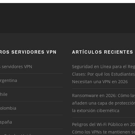
ROS SERVIDORES VPN
ARTÍCULOS RECIENTES
s servidores VPN
Seguridad en Línea para el Re
Clases: Por qué los Estudiantes
rgentina
Necesitan una VPN en 2026
hile
Ransomware en 2026: Cómo la
añaden una capa de protecció
Colombia
la extorsión cibernética
España
Peligros del Wi-Fi Público en 2
Cómo los VPNs te mantienen s