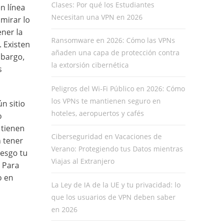
Clases: Por qué los Estudiantes
n línea
Necesitan una VPN en 2026
mirar lo
ener la
Ransomware en 2026: Cómo las VPNs
. Existen
añaden una capa de protección contra
mbargo,
la extorsión cibernética
s
Peligros del Wi-Fi Público en 2026: Cómo
los VPNs te mantienen seguro en
n sitio
hoteles, aeropuertos y cafés
o
 tienen
Ciberseguridad en Vacaciones de
n tener
Verano: Protegiendo tus Datos mientras
iesgo tu
Viajas al Extranjero
 Para
o en
La Ley de IA de la UE y tu privacidad: lo
que los usuarios de VPN deben saber
en 2026