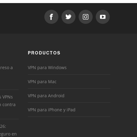
PRODUCTOS
greso a
VPN para Windows
VPN para Mac
VPN para Android
s VPNs
n contra
VPN para iPhone y iPad
026:
eguro en