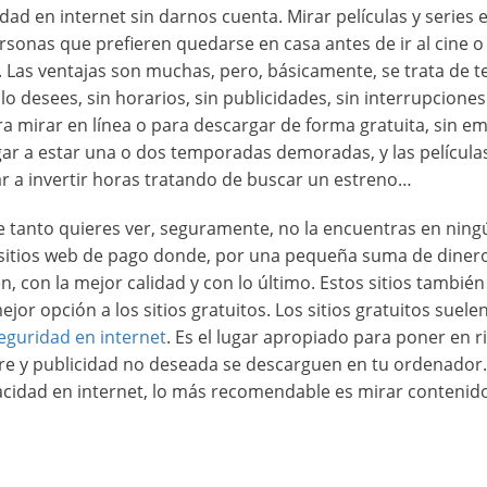
d en internet sin darnos cuenta. Mirar películas y series e
onas que prefieren quedarse en casa antes de ir al cine o 
. Las ventajas son muchas, pero, básicamente, se trata de t
lo desees, sin horarios, sin publicidades, sin interrupciones
ra mirar en línea o para descargar de forma gratuita, sin e
egar a estar una o dos temporadas demoradas, y las película
r a invertir horas tratando de buscar un estreno…
 tanto quieres ver, seguramente, no la encuentras en ningú
 sitios web de pago donde, por una pequeña suma de diner
, con la mejor calidad y con lo último. Estos sitios también
jor opción a los sitios gratuitos. Los sitios gratuitos suele
eguridad en internet
. Es el lugar apropiado para poner en r
are y publicidad no deseada se descarguen en tu ordenador.
vacidad en internet, lo más recomendable es mirar contenid