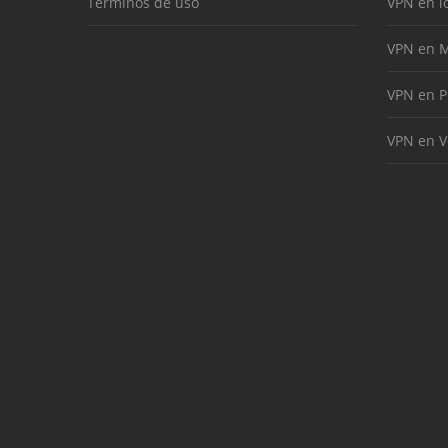
Términos de uso
VPN en l
VPN en M
VPN en P
VPN en V