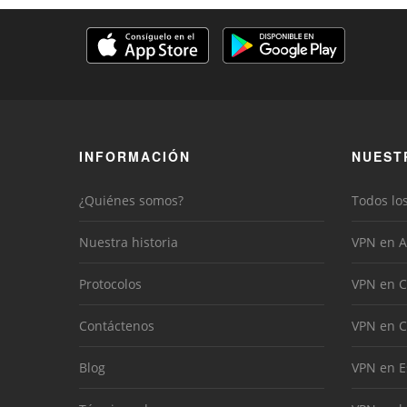
INFORMACIÓN
NUEST
¿Quiénes somos?
Todos lo
Nuestra historia
VPN en A
Protocolos
VPN en C
Contáctenos
VPN en 
Blog
VPN en 