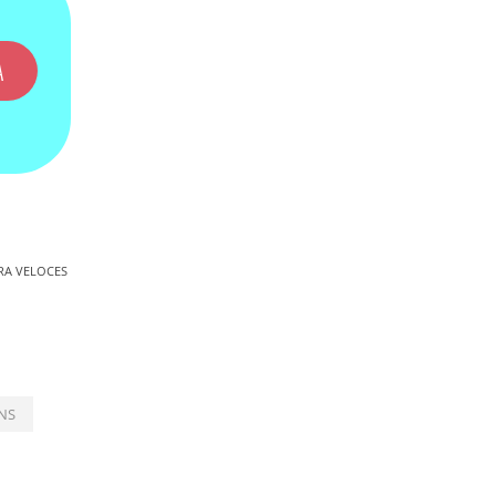
A
RA VELOCES
NS