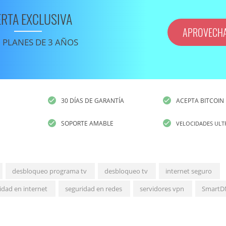
ERTA EXCLUSIVA
APROVECH
 PLANES DE 3 AÑOS
30 DÍAS DE GARANTÍA
ACEPTA BITCOIN
SOPORTE AMABLE
VELOCIDADES ULT
desbloqueo programa tv
desbloqueo tv
internet seguro
idad en internet
seguridad en redes
servidores vpn
SmartD