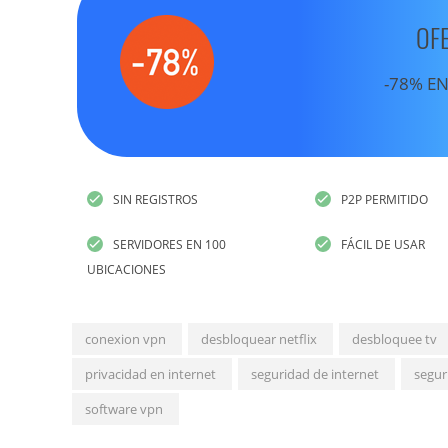
OF
-78% EN
SIN REGISTROS
P2P PERMITIDO
SERVIDORES EN 100
FÁCIL DE USAR
UBICACIONES
conexion vpn
desbloquear netflix
desbloquee tv
privacidad en internet
seguridad de internet
segur
software vpn