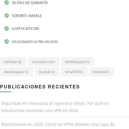
30 DÍAS DE GARANTÍA
SOPORTE AMABLE
ACEPTA BITCOIN
VELOCIDADES ULTRA VELOCES
cambiar ip
conexion vpn
desbloquee tv
desbloqueo tv
ocultar ip
SmartDNS
televisión
PUBLICACIONES RECIENTES
Seguridad en línea para el regreso a clases: Por qué los
estudiantes necesitan una VPN en 2026
Ransomware en 2026: Cómo las VPNs añaden una capa de