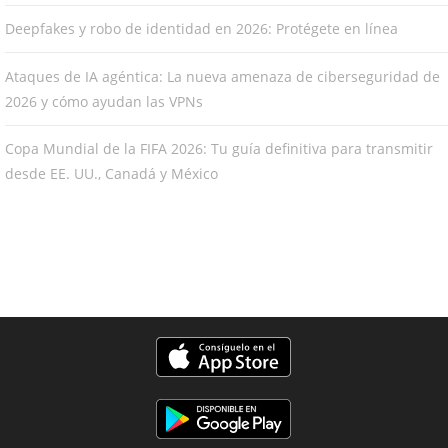
Deepfakes y robo de identidad en 2026: Protégete en línea
Ataques de IA agéntica: La nueva amenaza de ciberseguridad de
2026 y cómo ayudan las VPNs
Copa Mundial de la FIFA 2026: Tu guía definitiva para transmitir
desde EE. UU., Canadá y México