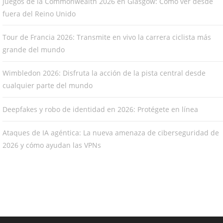
Juegos de la Commonwealth 2026 en Glasgow: Cómo ver desde
fuera del Reino Unido
Tour de Francia 2026: Transmite en vivo la carrera ciclista más
grande del mundo
Wimbledon 2026: Disfruta la acción de la pista central desde
cualquier parte del mundo
Deepfakes y robo de identidad en 2026: Protégete en línea
Ataques de IA agéntica: La nueva amenaza de ciberseguridad de
2026 y cómo ayudan las VPNs