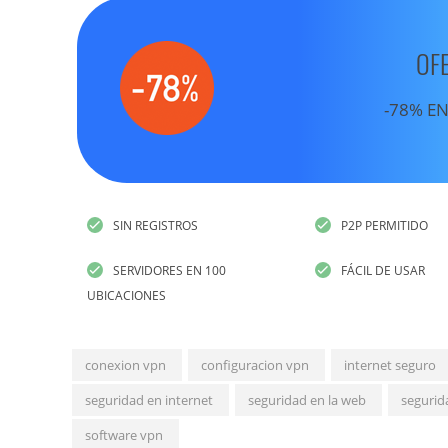
OF
-78% EN
SIN REGISTROS
P2P PERMITIDO
SERVIDORES EN 100
FÁCIL DE USAR
UBICACIONES
conexion vpn
configuracion vpn
internet seguro
seguridad en internet
seguridad en la web
segurid
software vpn