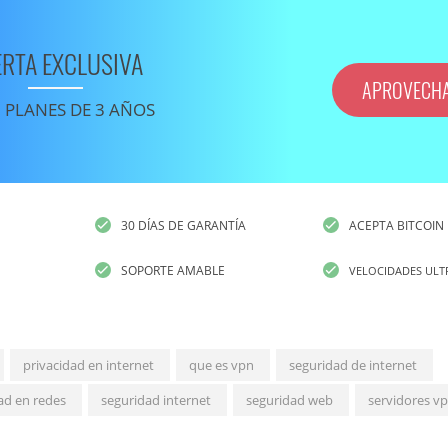
ERTA EXCLUSIVA
APROVECH
 PLANES DE 3 AÑOS
30 DÍAS DE GARANTÍA
ACEPTA BITCOIN
SOPORTE AMABLE
VELOCIDADES ULT
privacidad en internet
que es vpn
seguridad de internet
ad en redes
seguridad internet
seguridad web
servidores v