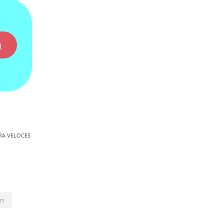
A
RA VELOCES
pn