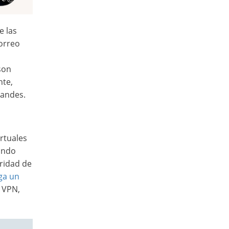
e las
orreo
son
nte,
randes.
rtuales
ando
aridad de
ga un
e VPN,