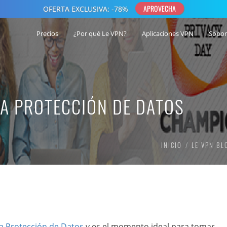
Precios
¿Por qué Le VPN?
Aplicaciones VPN
Sopor
LA PROTECCIÓN DE DATOS
INICIO
LE VPN BL
la Protección de Datos
y es el momento ideal para tomar