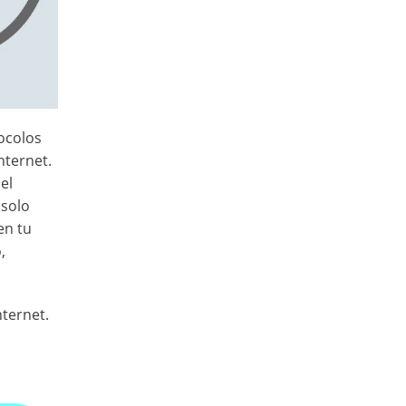
ocolos
nternet.
el
 solo
en tu
,
nternet.