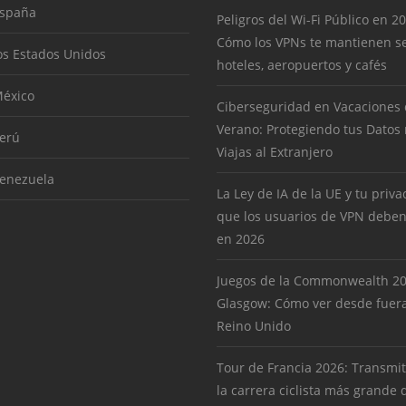
España
Peligros del Wi-Fi Público en 2
Cómo los VPNs te mantienen s
os Estados Unidos
hoteles, aeropuertos y cafés
éxico
Ciberseguridad en Vacaciones
Verano: Protegiendo tus Datos
erú
Viajas al Extranjero
enezuela
La Ley de IA de la UE y tu priva
que los usuarios de VPN deben
en 2026
Juegos de la Commonwealth 2
Glasgow: Cómo ver desde fuera
Reino Unido
Tour de Francia 2026: Transmit
la carrera ciclista más grande 