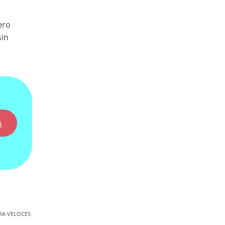
ero
sin
A
RA VELOCES