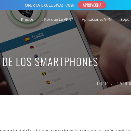
Precios
¿Por qué Le VPN?
Aplicaciones VPN
Sopor
O DE LOS SMARTPHONES
INICIO
LE VPN 
negocio que hasta hace un trimestre era de los más rentabl