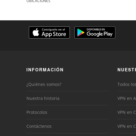
UBICACIONES
INFORMACIÓN
NUEST
¿Quiénes somos?
Todos lo
Nuestra historia
VPN en A
Protocolos
VPN en C
Contáctenos
VPN en 