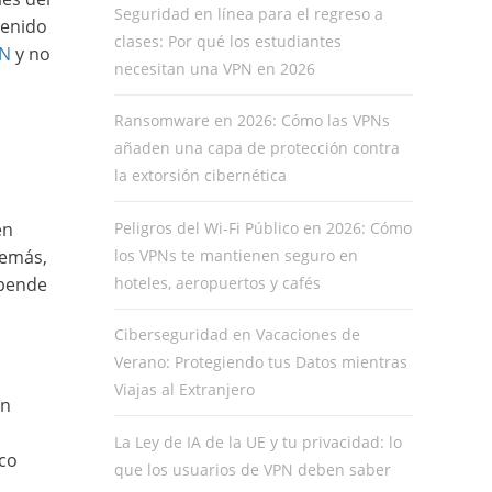
Seguridad en línea para el regreso a
tenido
clases: Por qué los estudiantes
N
y no
necesitan una VPN en 2026
Ransomware en 2026: Cómo las VPNs
añaden una capa de protección contra
la extorsión cibernética
Peligros del Wi-Fi Público en 2026: Cómo
en
los VPNs te mantienen seguro en
demás,
hoteles, aeropuertos y cafés
epende
Ciberseguridad en Vacaciones de
Verano: Protegiendo tus Datos mientras
Viajas al Extranjero
on
La Ley de IA de la UE y tu privacidad: lo
ico
que los usuarios de VPN deben saber