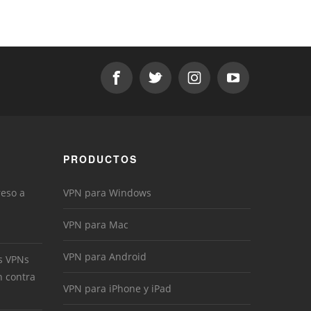
PRODUCTOS
reso a
VPN para Windows
VPN para Mac
VPN para Android
s VPNs
n contra
VPN para iPhone y iPad