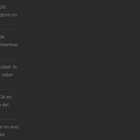
026:
eguro en
 de
 mientras
cidad: lo
 saber
026 en
 del
e en vivo
del