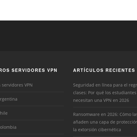
ROS SERVIDORES VPN
ARTÍCULOS RECIENTES
s servidores VPN
Seguridad en línea para el reg
clases: Por qué los estudiantes
rgentina
necesitan una VPN en 2026
hile
Ransomware en 2026: Cómo la
añaden una capa de protecció
Colombia
la extorsión cibernética