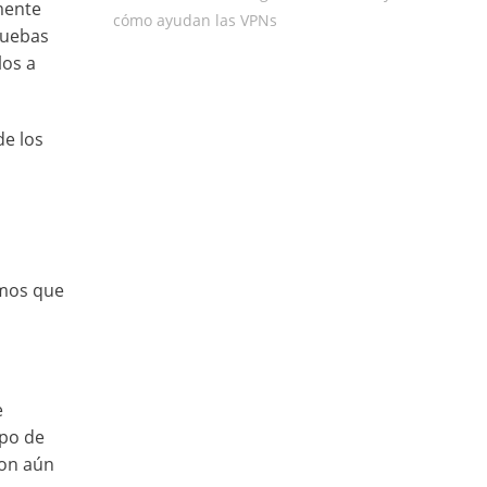
mente
cómo ayudan las VPNs
ruebas
los a
de los
emos que
e
ipo de
son aún