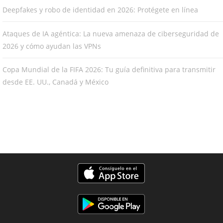
Deepfakes y robo de identidad en 2026: Protégete en línea
Ataques de IA agéntica: La nueva amenaza de ciberseguridad de
2026 y cómo ayudan las VPNs
Copa Mundial de la FIFA 2026: Tu guía definitiva para transmitir
desde EE. UU., Canadá y México