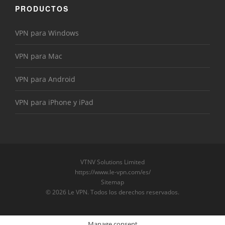
PRODUCTOS
VPN para Windows
VPN para Mac
VPN para Android
VPN para iPhone y iPad
VTNV Solutions Limited
https://www.le-vpn.com/es/
Sitemap
© 2026 Le VPN. Todos los derechos reservados.
Manage consent