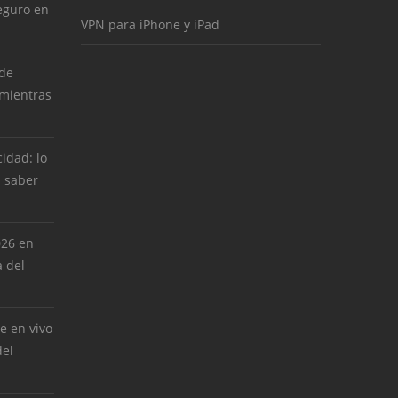
eguro en
VPN para iPhone y iPad
 de
 mientras
cidad: lo
 saber
026 en
 del
e en vivo
del