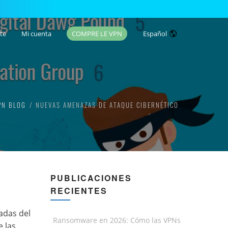
te
Mi cuenta
COMPRE LE VPN
Español
PN BLOG
NUEVAS AMENAZAS DE ATAQUE CIBERNÉTICO
PUBLICACIONES
RECIENTES
vadas del
Ransomware en 2026: Cómo las VPNs
 las