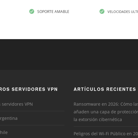
SOPORTE AMABLE
VELOCIDADES ULT
ROS SERVIDORES VPN
ARTÍCULOS RECIENTES
s servidores VPN
Ransomware en 2026: Cómo la
añaden una capa de protecció
rgentina
la extorsión cibernética
hile
Peligros del Wi-Fi Público en 2