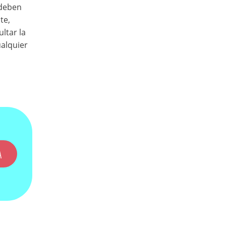
 deben
te,
ultar la
ualquier
A