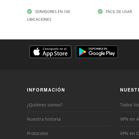
SERVIDORES EN 100
FÁCIL DE USAR
UBICACIONES
INFORMACIÓN
NUEST
¿Quiénes somos?
Todos lo
Nuestra historia
VPN en A
Protocolos
VPN en C