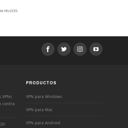
RA VELOCES
PRODUCTOS
s VPNs
VPN para Windows
n contra
VPN para Mac
VPN para Android
026: