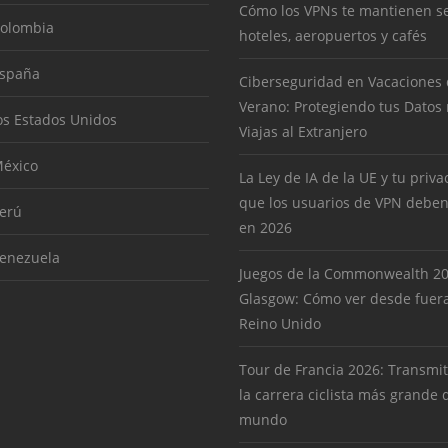
Cómo los VPNs te mantienen s
Colombia
hoteles, aeropuertos y cafés
España
Ciberseguridad en Vacaciones
Verano: Protegiendo tus Datos
os Estados Unidos
Viajas al Extranjero
éxico
La Ley de IA de la UE y tu priva
que los usuarios de VPN deben
erú
en 2026
enezuela
Juegos de la Commonwealth 2
Glasgow: Cómo ver desde fuera
Reino Unido
Tour de Francia 2026: Transmit
la carrera ciclista más grande 
mundo