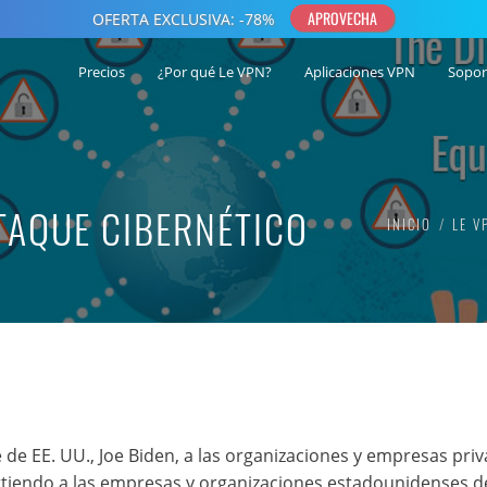
Precios
¿Por qué Le VPN?
Aplicaciones VPN
Sopor
TAQUE CIBERNÉTICO
INICIO
LE V
e de EE. UU., Joe Biden, a las organizaciones y empresas pri
rtiendo a las empresas y organizaciones estadounidenses de