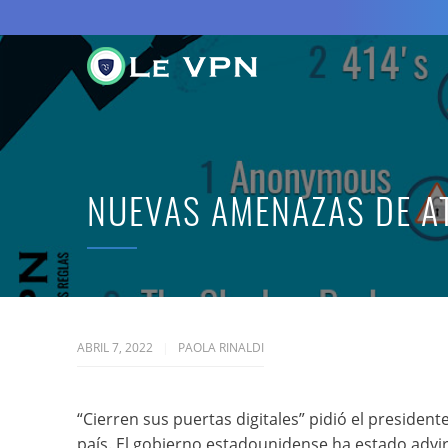
NUEVAS AMENAZAS DE A
ABRIL 7, 2022
PAOLA RINALDI
“Cierren sus puertas digitales” pidió el president
país. El gobierno estadounidense ha estado advi