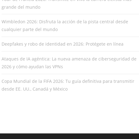
grande del mundo
Wimbledon 2026: Disfruta la acción de la pista central desde
cualquier parte del mundo
Deepfakes y robo de identidad en 2026: Protégete en línea
Ataques de IA agéntica: La nueva amenaza de ciberseguridad de
2026 y cómo ayudan las VPNs
Copa Mundial de la FIFA 2026: Tu guía definitiva para transmitir
desde EE. UU., Canadá y México