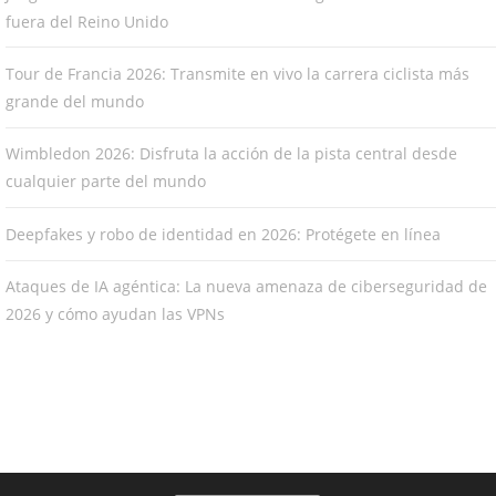
fuera del Reino Unido
Tour de Francia 2026: Transmite en vivo la carrera ciclista más
grande del mundo
Wimbledon 2026: Disfruta la acción de la pista central desde
cualquier parte del mundo
Deepfakes y robo de identidad en 2026: Protégete en línea
Ataques de IA agéntica: La nueva amenaza de ciberseguridad de
2026 y cómo ayudan las VPNs