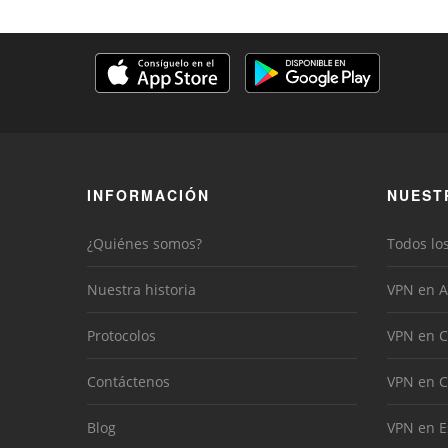
INFORMACIÓN
NUEST
¿Quiénes somos?
Todos lo
Nuestra historia
VPN en A
Protocolos
VPN en C
Contáctenos
VPN en 
Blog
VPN en 