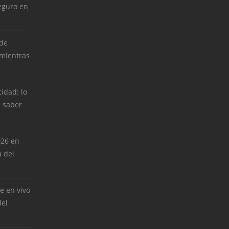
eguro en
 de
 mientras
cidad: lo
 saber
026 en
 del
e en vivo
del