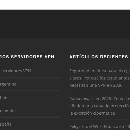
ROS SERVIDORES VPN
ARTÍCULOS RECIENTES
s servidores VPN
Seguridad en línea para el reg
clases: Por qué los estudiantes
rgentina
necesitan una VPN en 2026
hile
Ransomware en 2026: Cómo la
añaden una capa de protecció
Colombia
la extorsión cibernética
España
Peligros del Wi-Fi Público en 2