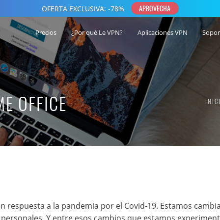
Precios
¿Por qué Le VPN?
Aplicaciones VPN
Sopor
ME OFFICE
INIC
n respuesta a la pandemia por el Covid-19. Estamos cambi
y personales. Y entre esos cambios que estamos experiment