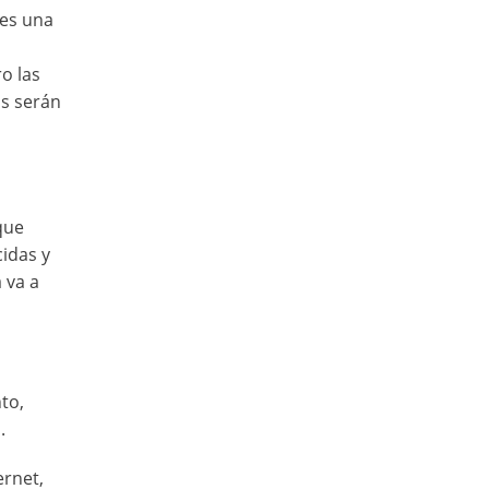
 es una
o las
as serán
que
idas y
 va a
to,
.
ernet,