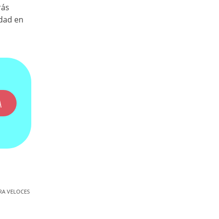
rás
idad en
A
RA VELOCES