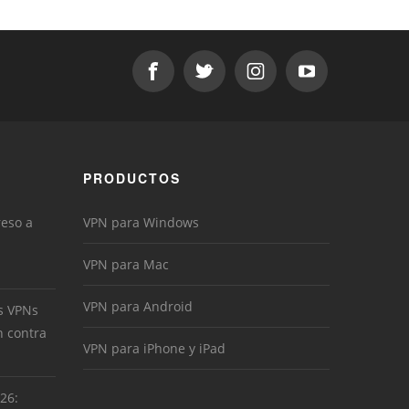
PRODUCTOS
reso a
VPN para Windows
VPN para Mac
VPN para Android
s VPNs
n contra
VPN para iPhone y iPad
026: