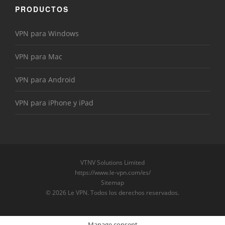
PRODUCTOS
VPN para Windows
VPN para Mac
VPN para Android
VPN para iPhone y iPad
VTNV Solutions Limited
https://www.le-vpn.com/es/
Sitemap
© 2026 Le VPN. Todos los derechos reservados.
Manage consent