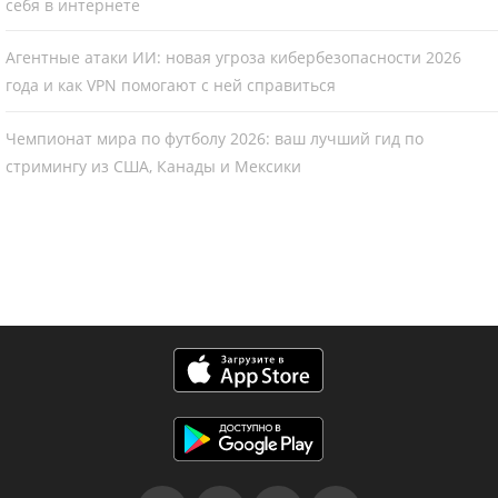
себя в интернете
Агентные атаки ИИ: новая угроза кибербезопасности 2026
года и как VPN помогают с ней справиться
Чемпионат мира по футболу 2026: ваш лучший гид по
стримингу из США, Канады и Мексики