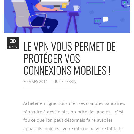
30
LE VPN VOUS PERMET DE
MARS
PROTÉGER VOS
CONNEXIONS MOBILES !
30 MARS 2014
JULIE PERRIN
Acheter en ligne, consulter ses comptes bancaires,
répondre à des emails, prendre des photos… c’est
fou ce que l’on peut désormais faire avec les
appareils mobiles : votre iphone ou votre tablette