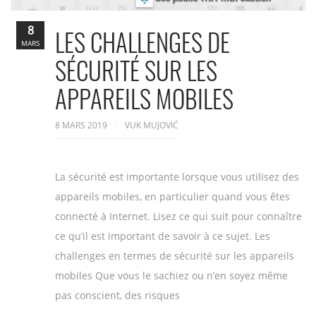
8
LES CHALLENGES DE
MARS
SÉCURITÉ SUR LES
APPAREILS MOBILES
8 MARS 2019
VUK MUJOVIĆ
La sécurité est importante lorsque vous utilisez des
appareils mobiles, en particulier quand vous êtes
connecté à Internet. Lisez ce qui suit pour connaître
ce qu’il est important de savoir à ce sujet. Les
challenges en termes de sécurité sur les appareils
mobiles Que vous le sachiez ou n’en soyez même
pas conscient, des risques