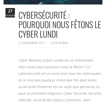
27
CYBERSÉCURITÉ :
NOVEMBRE
POURQUOI NOUS FÊTONS LE
CYBER LUNDI
27 NOVEMBRE 2017
JULIE PERRIN
Cyber Monday (Cyber Lundi) est un événement,
mais savez-vous pourquoi nous le fêtons ? La
cybersécurité est un must pour tous les internautes
et ce n’est pas quelque chose que l’on peut éviter.
La sécurité d’Internet est un sujet que personne ne
peut se permettre d’ignorer Cyber Sécurité, Sécurité
Internet, sécurité des Objets Connectés. Dans