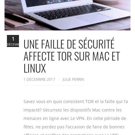
1
UNE FAILLE DE SÉCURITÉ
DÉCEMBRE
AFFECTE TOR SUR MAC ET
LINUX
1 DÉCEMBRE 2017
JULIE PERRIN
Savez vous en quoi consistent TOR et la faille qui l’a
impacté? Sécurisez les dispositifs Mac contre les
menaces en ligne avec Le VPN. En cette période de
fêtes, ne perdez pas l’occasion de faire de bonnes