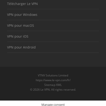
Télécharger Le VPN
VPN pour Windows
VPN pour macOS
VPN pour iOS
VPN pour Android
VTNV Solutions Limited
https://www.le-vpn.com/fr/
Sitemap XML
© 2026 Le VPN. All rights reserved.
Manage consent