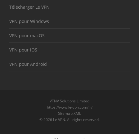
Télécharger Le VPN
VPN pour Windows
VPN pour macOS
VPN pour iOS
VPN pour Android
VTNV Solutions Limited
https://www.le-vpn.com/fr/
Sitemap XML
© 2026 Le VPN. All rights reserved.