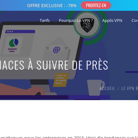
Tarifs
Pourquoi Le VPN ?
Applis VPN
Co
NACES À SUIVRE DE PRÈS
ACCUEIL
LE VPN 
berattaques pour les entreprises en 2013. Voici dix tendances sur l