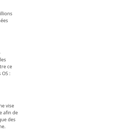
llions
nées
–
les
tre ce
 OS :
ne vise
e afin de
aque des
ne.