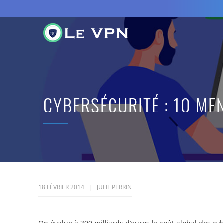
CYBERSÉCURITÉ : 10 ME
18 FÉVRIER 2014
JULIE PERRIN
On évalue à 300 milliards d’euros le coût global des cy