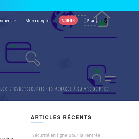
ACHETER
mmencer
Mon compte
Français
BLOG
CYBERSÉCURITÉ : 10 MENACES À SUIVRE DE PRÈS
ARTICLES RÉCENTS
Sécurité en ligne pour la rentrée :
a cyber-