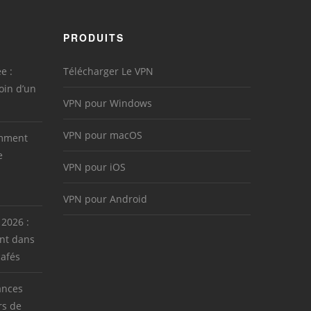
PRODUITS
e :
Télécharger Le VPN
oin d’un
VPN pour Windows
VPN pour macOS
omment
e
VPN pour iOS
VPN pour Android
 2026 :
nt dans
cafés
ances
rs de