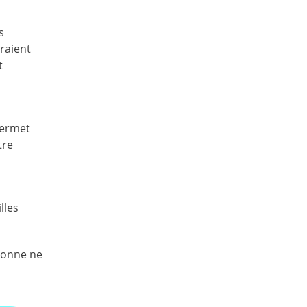
s
rraient
t
permet
tre
lles
sonne ne