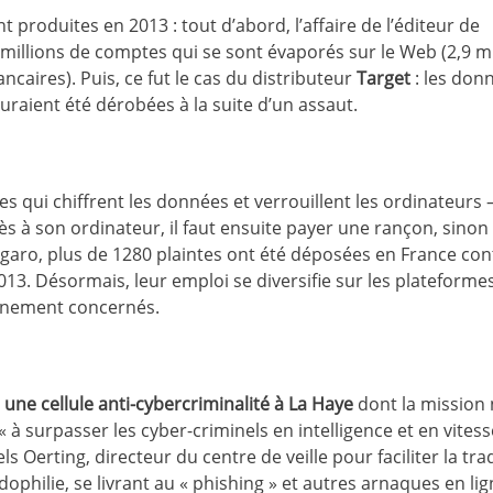
roduites en 2013 : tout d’abord, l’affaire de l’éditeur de
millions de comptes qui se sont évaporés sur le Web (2,9 mi
caires). Puis, ce fut le cas du distributeur
Target
: les don
raient été dérobées à la suite d’un assaut.
qui chiffrent les données et verrouillent les ordinateurs 
ès à son ordinateur, il faut ensuite payer une rançon, sinon 
igaro, plus de 1280 plaintes ont été déposées en France con
3. Désormais, leur emploi se diversifie sur les plateformes
inement concernés.
,
une cellule anti-cybercriminalité à La Haye
dont la mission 
« à surpasser les cyber-criminels en intelligence et en vitess
ls Oerting, directeur du centre de veille pour faciliter la tr
hilie, se livrant au « phishing » et autres arnaques en lig