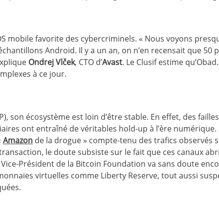
 OS mobile favorite des cybercriminels. « Nous voyons presq
hantillons Android. Il y a un an, on n’en recensait que 50 p
explique
Ondrej Vlček
, CTO d’
Avast
. Le Clusif estime qu’Obad.
mplexes à ce jour.
), son écosystème est loin d’être stable. En effet, des faille
aires ont entraîné de véritables hold-up à l’ère numérique.
«
Amazon
de la drogue » compte-tenu des trafics observés s
ransaction, le doute subsiste sur le fait que ces canaux abr
u Vice-Président de la Bitcoin Foundation va sans doute enc
 monnaies virtuelles comme Liberty Reserve, tout aussi susp
quées.