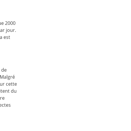
ue 2000
ar jour.
a est
s de
 Malgré
ur cette
itent du
ore
ectes