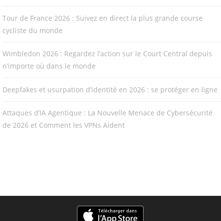
Tour de France 2026 : Suivez en direct la plus grande course
cycliste du monde
Wimbledon 2026 : Regardez l’action sur le Court Central depuis
n’importe où dans le monde
Deepfakes et usurpation d’identité en 2026 : se protéger en ligne
Attaques d’IA Agentique : La Nouvelle Menace de Cybersécurité
de 2026 et Comment les VPNs Aident