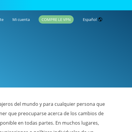
te
Mi cuenta
COMPRE LE VPN
Español
iajeros del mundo y para cualquier persona que
ener que preocuparse acerca de los cambios de
isponible en todas partes. En muchos lugares,