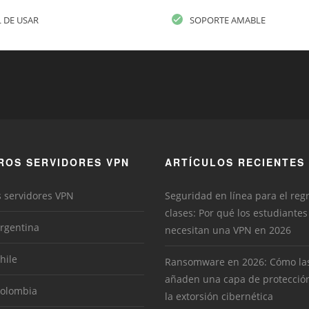
L DE USAR
SOPORTE AMABLE
ROS SERVIDORES VPN
ARTÍCULOS RECIENTES
s servidores VPN
Seguridad en línea para el reg
clases: Por qué los estudiantes
rgentina
necesitan una VPN en 2026
hile
Ransomware en 2026: Cómo la
añaden una capa de protecció
Colombia
la extorsión cibernética