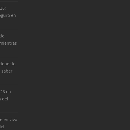
026:
eguro en
 de
 mientras
cidad: lo
 saber
026 en
 del
e en vivo
del