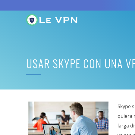
USAR SKYPE CON UNA V
Skype s
quiera 
larga d