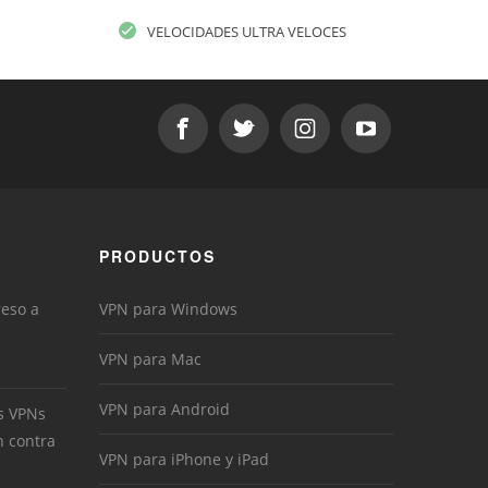
VELOCIDADES ULTRA VELOCES
PRODUCTOS
reso a
VPN para Windows
VPN para Mac
VPN para Android
s VPNs
n contra
VPN para iPhone y iPad