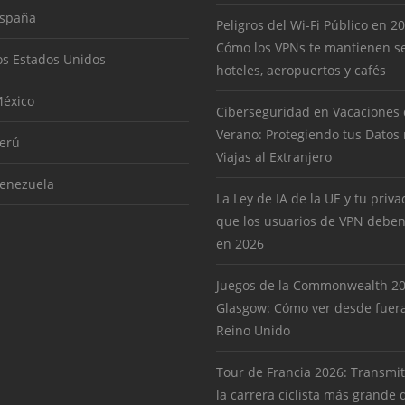
España
Peligros del Wi-Fi Público en 2
Cómo los VPNs te mantienen s
os Estados Unidos
hoteles, aeropuertos y cafés
éxico
Ciberseguridad en Vacaciones
Verano: Protegiendo tus Datos
erú
Viajas al Extranjero
enezuela
La Ley de IA de la UE y tu priva
que los usuarios de VPN deben
en 2026
Juegos de la Commonwealth 2
Glasgow: Cómo ver desde fuera
Reino Unido
Tour de Francia 2026: Transmit
la carrera ciclista más grande 