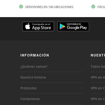
SERVIDORES EN 100 UBICACIONES
FÁCI
INFORMACIÓN
NUEST
¿Quiénes somos?
Todos lo
Nuestra historia
VPN en A
Protocolos
VPN en C
Contáctenos
VPN en 