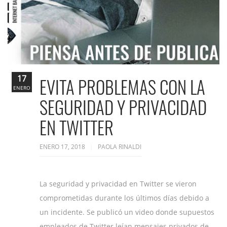
17
EVITA PROBLEMAS CON LA
ENERO
SEGURIDAD Y PRIVACIDAD
EN TWITTER
ENERO 17, 2018
PAOLA RINALDI
La seguridad y privacidad en Twitter se vieron
comprometidas durante los últimos días debido a
un incidente. Se publicó un video donde supuestos
empleados de Twitter leían mensajes privados de