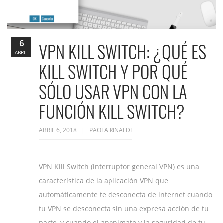
6
VPN KILL SWITCH: ¿QUÉ ES
ABRIL
KILL SWITCH Y POR QUÉ
SÓLO USAR VPN CON LA
FUNCIÓN KILL SWITCH?
ABRIL 6, 2018
PAOLA RINALDI
VPN Kill Switch (interruptor general VPN) es una
característica de la aplicación VPN que
automáticamente te desconecta de internet cuando
tu VPN se desconecta sin una expresa acción de tu
parte, y cuando el anonimato y la seguridad de tu