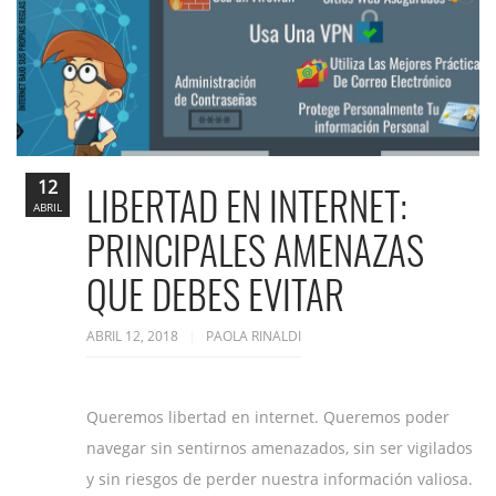
12
LIBERTAD EN INTERNET:
ABRIL
PRINCIPALES AMENAZAS
QUE DEBES EVITAR
ABRIL 12, 2018
PAOLA RINALDI
Queremos libertad en internet. Queremos poder
navegar sin sentirnos amenazados, sin ser vigilados
y sin riesgos de perder nuestra información valiosa.