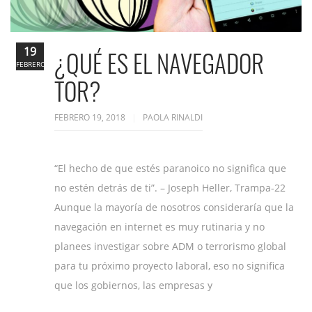
19
¿QUÉ ES EL NAVEGADOR
FEBRERO
TOR?
FEBRERO 19, 2018
PAOLA RINALDI
“El hecho de que estés paranoico no significa que
no estén detrás de ti”. – Joseph Heller, Trampa-22
Aunque la mayoría de nosotros consideraría que la
navegación en internet es muy rutinaria y no
planees investigar sobre ADM o terrorismo global
para tu próximo proyecto laboral, eso no significa
que los gobiernos, las empresas y