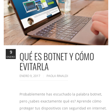
9
QUÉ ES BOTNET Y CÓMO
ENERO
EVITARLA
ENERO 9, 2017
PAOLA RINALDI
Probablemente has escuchado la palabra botnet,
pero ¿sabes exactamente qué es? Aprende cómo
proteger tus dispositivos con seguridad en internet.