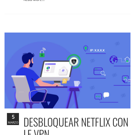
5
DESBLOQUEAR NETFLIX CON
MARZO
LE VPN