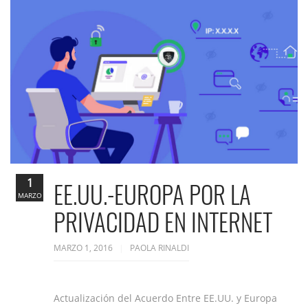
1
EE.UU.-EUROPA POR LA
MARZO
PRIVACIDAD EN INTERNET
MARZO 1, 2016
PAOLA RINALDI
Actualización del Acuerdo Entre EE.UU. y Europa