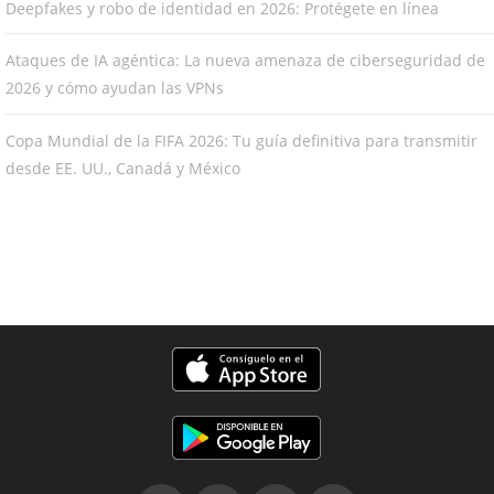
Deepfakes y robo de identidad en 2026: Protégete en línea
Ataques de IA agéntica: La nueva amenaza de ciberseguridad de
2026 y cómo ayudan las VPNs
Copa Mundial de la FIFA 2026: Tu guía definitiva para transmitir
desde EE. UU., Canadá y México