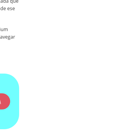
 nada que
 de ese
mium
navegar
A