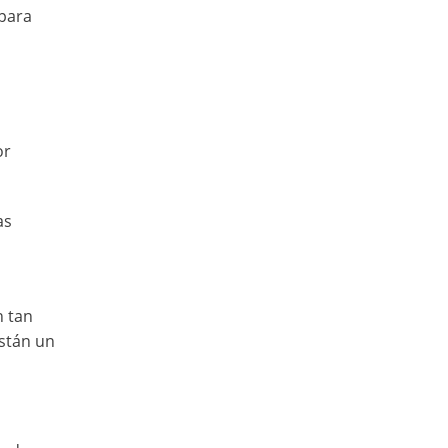
 para
or
as
n tan
stán un