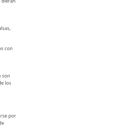
e dieran
lsas,
os con
o son
de los
arse por
de