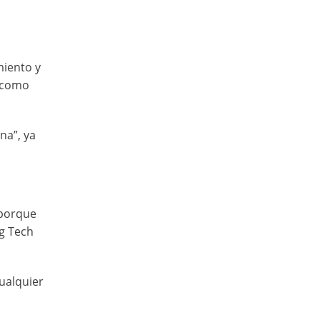
miento y
e como
na”, ya
 porque
ig Tech
ualquier