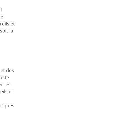
st
de
eils et
oit la
 et des
vaste
r les
eils et
ériques