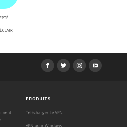
EPTÉ
'ÉCLAIR
PRODUITS
omment
Télécharger Le VPN
e
VPN pour Windows