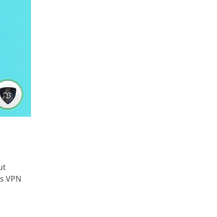
ut
es VPN