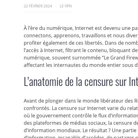
22 FÉVRIER 2024
LE VPN
À l’ère du numérique, Internet est devenu une par
connectons, apprenons, travaillons et nous dive
profiter également de ces libertés. Dans de nomb
l’accès à Internet, filtrant le contenu, bloquant de
numérique, souvent surnommée “Le Grand Firewall
affectant les internautes du monde entier sous di
L’anatomie de la censure sur In
Avant de plonger dans le monde libérateur des 
confrontés. La censure sur Internet varie du relati
où le gouvernement contrôle le flux d’information
des plateformes de médias sociaux, la censure de
d’information mondiaux. Le résultat ? Une partie
d’information, incapable d’accéder, de partager 