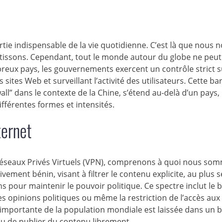
tie indispensable de la vie quotidienne. C’est là que nous 
rtissons. Cependant, tout le monde autour du globe ne peut
reux pays, les gouvernements exercent un contrôle strict s
s sites Web et surveillant l’activité des utilisateurs. Cette ba
” dans le contexte de la Chine, s’étend au-delà d’un pays,
fférentes formes et intensités.
ternet
Réseaux Privés Virtuels (VPN), comprenons à quoi nous so
vement bénin, visant à filtrer le contenu explicite, au plus s
s pour maintenir le pouvoir politique. Ce spectre inclut le 
s opinions politiques ou même la restriction de l’accès au
 importante de la population mondiale est laissée dans un 
ou de publier du contenu librement.