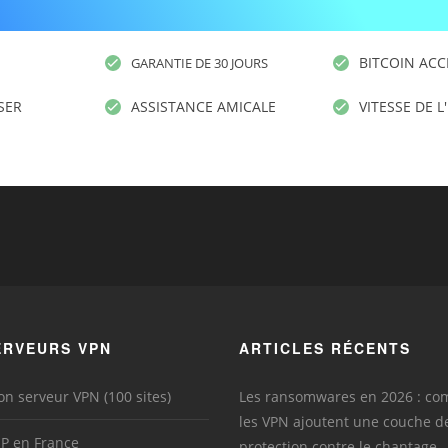
BITCOIN ACC
GARANTIE DE 30 JOURS
ISER
ASSISTANCE AMICALE
VITESSE DE L
ERVEURS VPN
ARTICLES RÉCENTS
on serveur VPN (100 sites)
Les ransomwares en 2026 : c
les VPN ajoutent une couche d
IP en France
protection contre le chantage