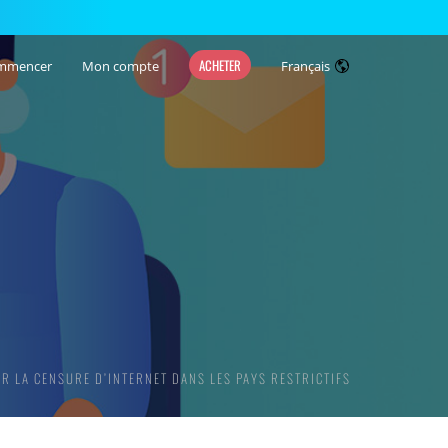
ACHETER
mmencer
Mon compte
Français
R LA CENSURE D’INTERNET DANS LES PAYS RESTRICTIFS