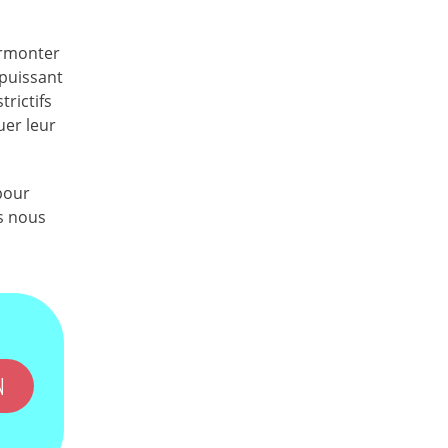
surmonter
 puissant
trictifs
uer leur
pour
ns nous
N