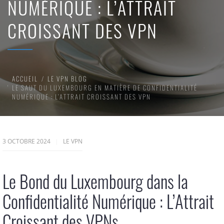
NUMÉRIQUE : L’ATTRAIT
CROISSANT DES VPN
ACCUEIL
LE VPN BLOG
LE SAUT DU LUXEMBOURG EN MATIÈRE DE CONFIDENTIALITÉ
NUMÉRIQUE : L’ATTRAIT CROISSANT DES VPN
3 OCTOBRE 2024
LE VPN
Le Bond du Luxembourg dans la
Confidentialité Numérique : L’Attrait
Croissant des VPNs