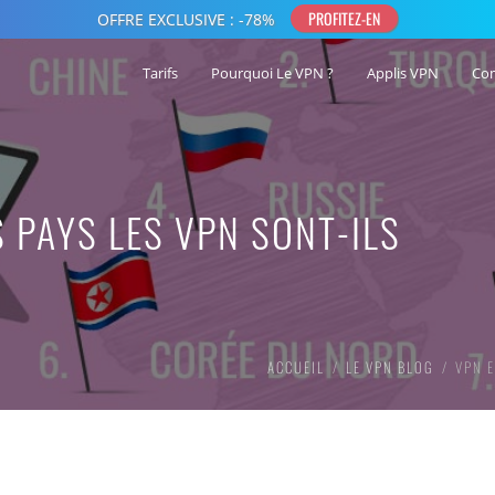
Tarifs
Pourquoi Le VPN ?
Applis VPN
Co
S PAYS LES VPN SONT-ILS
ACCUEIL
LE VPN BLOG
VPN E