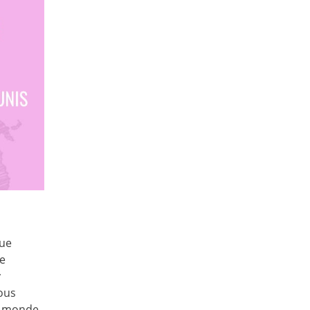
que
ue
y
sous
e monde.