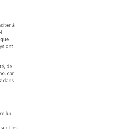
citer à
N
sique
ys ont
té, de
ne, car
ez dans
e lui-
sent les