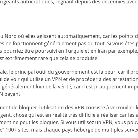
irigeants autocratiques, régnant depuis des décennies avec
u Nord où elles agissent automatiquement, car les points d
les ne fonctionnent généralement pas du tout. Si vous êtes p
ous pourriez être poursuivi en Turquie et en Iran par exemple
est extrêmement rare que cela se produise.
gale, le principal outil du gouvernement est la peur, car il p
ui de voir qui utilise un VPN et de procéder à des arrestatio
 généralement loin de la vérité, car il est pratiquement imp
PN payant.
nt de bloquer l’utilisation des VPN consiste à verrouiller l
t, chose qui est en réalité très difficile à réaliser car les
ment ne peut les bloquer. Si vous utilisez un VPN, vous pou
e” 100+ sites, mais chaque pays héberge de multiples serve