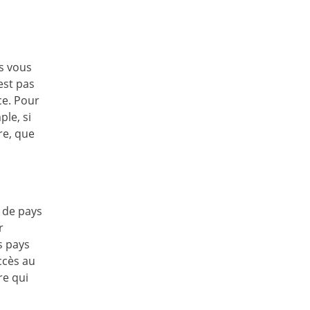
s vous
est pas
ce. Pour
ple, si
re, que
u de pays
r
s pays
ccès au
re qui