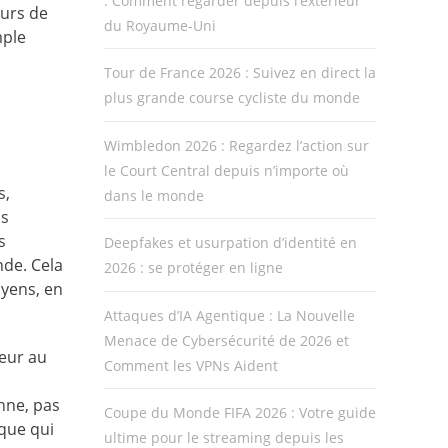
: Comment regarder depuis l’extérieur
eurs de
du Royaume-Uni
mple
Tour de France 2026 : Suivez en direct la
plus grande course cycliste du monde
Wimbledon 2026 : Regardez l’action sur
le Court Central depuis n’importe où
s,
dans le monde
ns
s
Deepfakes et usurpation d’identité en
nde. Cela
2026 : se protéger en ligne
oyens, en
Attaques d’IA Agentique : La Nouvelle
Menace de Cybersécurité de 2026 et
leur au
Comment les VPNs Aident
nne, pas
Coupe du Monde FIFA 2026 : Votre guide
ique qui
ultime pour le streaming depuis les