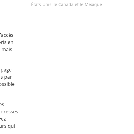
États-Unis, le Canada et le Mexique
’accès
ris en
, mais
ropage
ns par
ossible
es
 adresses
vez
urs qui