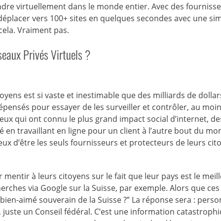
endre virtuellement dans le monde entier. Avec des fourniss
placer vers 100+ sites en quelques secondes avec une si
 cela. Vraiment pas.
seaux Privés Virtuels ?
yens est si vaste et inestimable que des milliards de dollar
épensés pour essayer de les surveiller et contrôler, au moi
ux qui ont connu le plus grand impact social d’internet, de
 en travaillant en ligne pour un client à l’autre bout du mo
 d’être les seuls fournisseurs et protecteurs de leurs cit
 mentir à leurs citoyens sur le fait que leur pays est le meil
echerches via Google sur la Suisse, par exemple. Alors que ces
bien-aimé souverain de la Suisse ?” La réponse sera : perso
, juste un Conseil fédéral. C’est une information catastroph