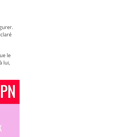
gurer.
éclaré
ue le
 lui,