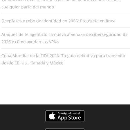
cualquier parte del mundo
Deepfakes y robo de identidad en 2026: Protégete en línea
Ataques de IA agéntica: La nueva amenaza de ciberseguridad de
2026 y cómo ayudan las VPNs
Copa Mundial de la FIFA 2026: Tu guía definitiva para transmitir
desde EE. UU., Canadá y México